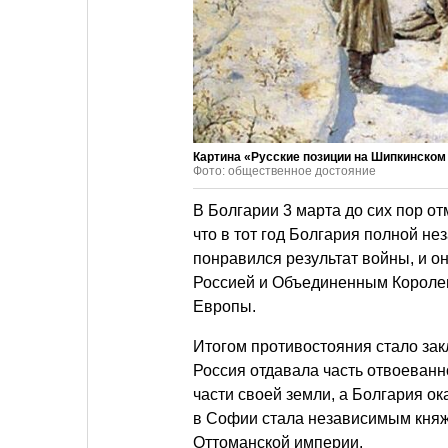
Картина «Русские позиции на Шипкинском
Фото: общественное достояние
В Болгарии 3 марта до сих пор о
что в тот год Болгария полной н
понравился результат войны, и о
Россией и Объединенным Королев
Европы.
Итогом противостояния стало за
Россия отдавала часть отвоеван
части своей земли, а Болгария ок
в Софии стала независимым княже
Оттоманской империи.