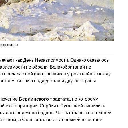
 перевале»
тмечают как День Независимости. Однако оказалось,
езависимости не обрела. Великобритании не
на послала свой флот, возникла угроза войны между
ством. Англию поддержали и другие страны
ключение
Берлинского трактата
, по которому
ной ею территории, Сербия с Румынией лишились
азалась поделена надвое. Часть страны со столицей
ством, а часть осталась автономией в составе