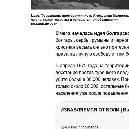
Царь Фердинанд, премьер-министр Александр Малинов,
члены правительства и генералы при объявлении
независимости
С чего началась идея болгарс
болгары, сербы, румыны и черног
христиан весьма сильно притесня
права на личную свободу и, тем 
В апреле 1875 года на территори
восстание против турецкого влад
убито больше 30.000 человек. Пр
только около 10.000, остальные 
населения уже после подавления
ИЗБАВЛЯЕМСЯ ОТ БОЛИ | Важ
РЕКЛАМА
РЕКЛАМА
РЕКЛАМА
РЕКЛАМА
4.4 тыс. просмотров