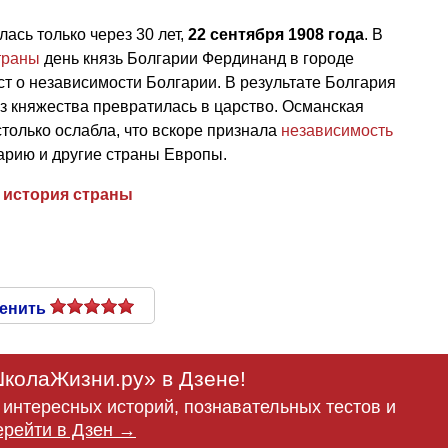
ась только через 30 лет,
22 сентября 1908 года
. В
траны
день князь Болгарии Фердинанд в городе
т о независимости Болгарии. В результате Болгария
з княжества превратилась в царство. Османская
только ослабла, что вскоре признала
независимость
арию и другие страны Европы.
,
история страны
енить
колаЖизни.ру» в Дзене!
интересных историй, познавательных тестов и
ерейти в Дзен →