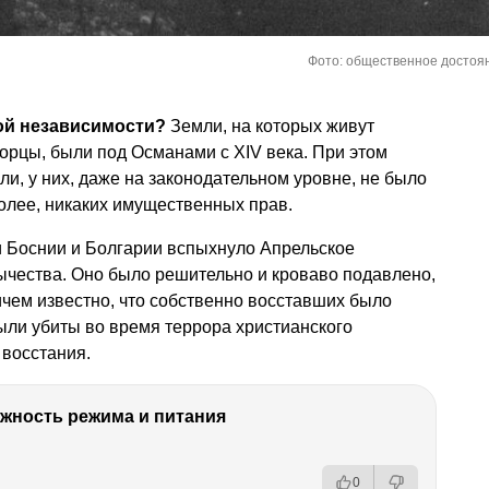
Фото: общественное достоя
кой независимости?
Земли, на которых живут
орцы, были под Османами с XIV века. При этом
ли, у них, даже на законодательном уровне, не было
более, никаких имущественных прав.
и Боснии и Болгарии вспыхнуло Апрельское
ычества. Оно было решительно и кроваво подавлено,
ичем известно, что собственно восставших было
были убиты во время террора христианского
 восстания.
ность режима и питания
0