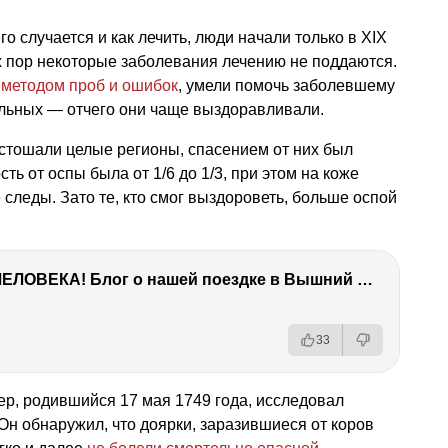
го случается и как лечить, люди начали только в XIX
их пор некоторые заболевания лечению не поддаются.
,
методом проб и ошибок
, умели помочь заболевшему
ольных — отчего они чаще выздоравливали.
стошали целые регионы, спасением от них был
сть от оспы была от 1/6 до 1/3, при этом на коже
леды. Зато те, кто смог выздороветь, больше оспой
ТЫ УДИВИШЬСЯ СИЛЕ ЭТО ЧЕЛОВЕКА! Блог о нашей поездке в Вышний Волочек
33
р, родившийся 17 мая 1749 года, исследовал
Он обнаружил, что доярки, заразившиеся от коров