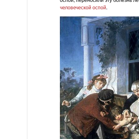
оспой, переносили эту болезнь ле
человеческой оспой
.