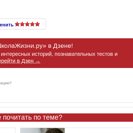
енить
колаЖизни.ру» в Дзене!
интересных историй, познавательных тестов и
ерейти в Дзен →
нацию?
 почитать по теме?