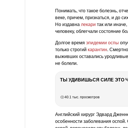
Понимать, что такое болезнь, отче
веке, причем, признаться, и до с
Но издавна
лекари
так или иначе
человеку, облегчали состояние б
Долгое время
эпидемии оспы
опу
только строгий
карантин
. Смертно
выживших оставались уродливые с
не болели.
РЕКЛАМА
РЕКЛАМА
РЕКЛАМА
40.1 тыс. просмотров
Английский хирург Эдвард Дженне
особенности заболевания оспой. 