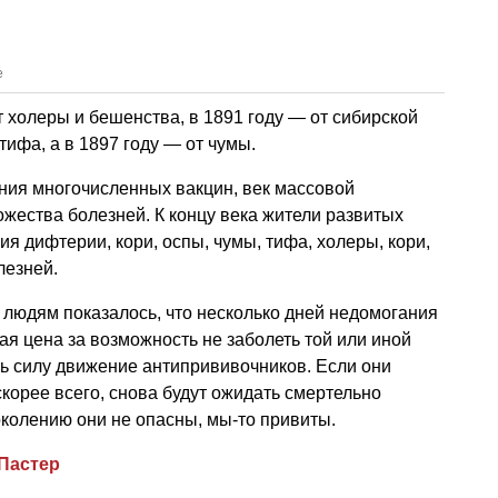
е
т холеры и бешенства, в 1891 году — от сибирской
тифа, а в 1897 году — от чумы.
ания многочисленных вакцин, век массовой
жества болезней. К концу века жители развитых
ия дифтерии, кори, оспы, чумы, тифа, холеры, кори,
лезней.
о, людям показалось, что несколько дней недомогания
я цена за возможность не заболеть той или иной
ь силу движение антипрививочников. Если они
 скорее всего, снова будут ожидать смертельно
колению они не опасны, мы-то привиты.
Пастер