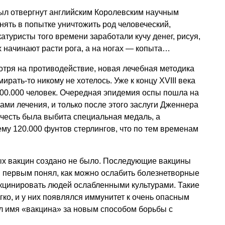
ыл отвергнут английским Королевским научным
ять в попытке уничтожить род человеческий,
атуристы того времени заработали кучу денег, рисуя,
х начинают расти рога, а на ногах — копыта…
тря на противодействие, новая лечебная методика
ирать-то никому не хотелось. Уже к концу XVIII века
00.000 человек. Очередная эпидемия оспы пошла на
ми лечения, и только после этого заслуги Дженнера
честь была выбита специальная медаль, а
му 120.000 фунтов стерлингов, что по тем временам
х вакцин создано не было. Последующие вакцины
н первым понял, как можно ослабить болезнетворные
кцинировать людей ослабленными культурами. Такие
ко, и у них появлялся иммунитет к очень опасным
л имя «вакцина» за новым способом борьбы с