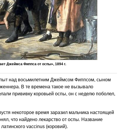
ет Джеймса Фиппса от оспы», 1894 г.
 опыт над восьмилетним Джеймсом Фиппсом, сыном
женнера. В те времена такое не вызывало
елали прививку коровьей оспы, он с неделю поболел,
пустя некоторое время заразил мальчика настоящей
онял, что найдено лекарство от оспы. Название
латинского vaccinus (коровий).