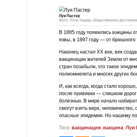
Луи Пастер
Фото: Поль Надар, общественное достояни
В 1885 году появились вакцины о
язвы, в 1897 году — от брюшного 
Наконец настал XX век, век созд
вакцинации жителей Земли от мно
стран позабыли, что такое эпидем
полиомиелита и многих других бо
И, как всегда, когда стало хорош
после прививки — слишком дорога
болезнью. В мире начало набират
смогут взять верх, человечество,
опасные эпидемии. Но нашему по
Теги:
вакцинация
,
вакцина
,
Луи 