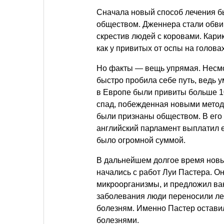
Сначала новый способ лечения б
обществом. Дженнера стали обвин
скрестив людей с коровами. Карик
как у привитых от оспы на голова
Но факты — вещь упрямая. Несмо
быстро пробила себе путь, ведь ум
в Европе были привиты больше 1
спад, побежденная новыми метода
были признаны обществом. В его 
английский парламент выплатил е
было огромной суммой.
В дальнейшем долгое время новы
начались с работ Луи Пастера. О
микроорганизмы, и предложил ва
заболевания люди переносили лег
болезням. Именно Пастер остави
болезнями.