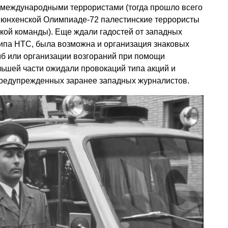
 международными террористами (тогда прошло всего
а Мюнхенской Олимпиаде-72 палестинские террористы
кой команды). Еще ждали гадостей от западных
 типа НТС, была возможна и организация знаковых
мб или организации возгораний при помощи
льшей части ожидали провокаций типа акций и
редупрежденных заранее западных журналистов.