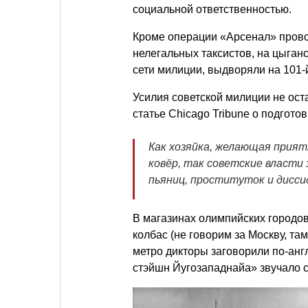
социальной ответственностью.
Кроме операции «Арсенал» прово
нелегальных таксистов, на цыган
сети милиции, выдворяли на 101-й
Усилия советской милиции не ос
статье Chicago Tribune о подгот
Как хозяйка, желающая прият
ковёр, так советские власти
пьяниц, проституток и дисси
В магазинах олимпийских городо
колбас (не говорим за Москву, та
метро дикторы заговорили по-англ
стэйшн Йугозападнайа» звучало 