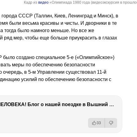
Кадр из
видео
«Олимпиада 1980 года (видеоэкскурсия в прошло
е города СССР (Таллин, Киев, Ленинград и Минск), в
емя были весьма красивы и чисты. И дворники в те
а тогда было намного меньше. Но все же
 ряд мер, чтобы еще больше приукрасить в глазах
Р было создано специальное 5-е («Олимпийское»)
вать меры по обеспечению безопасности
 очередь, в 5-м Управлении существовал 11-й
рдинацию усилий по обеспечению безопасности с
ТЫ УДИВИШЬСЯ СИЛЕ ЭТО ЧЕЛОВЕКА! Блог о нашей поездке в Вышний Волочек
33