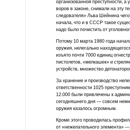
организованной преступности, а 
воров в законе, снимали на эту т
следователя» Льва Шейнина чего 
начала, что и в СССР такое сущес
надо было почистить от уголовног
Потому 10 марта 1980 года нача
оружия, нелегально находящегося
изъято почти 7000 единиц огнест
пистолетов, «мелкашек» и стрел
устройств, множество детонаторов
За хранение и производство неле
ответственности 1025 преступнико
12.000 были привлечены к админ
сегодняшнего дня — совсем немн
оружия казалось огромным.
Кроме этого проводилась профил
от «нежелательного элемента» —