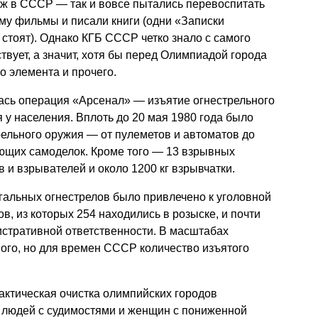
уж в СССР — так и вовсе пытались перевоспитать
ему фильмы и писали книги (одни «Записки
стоят). Однако КГБ СССР четко знало с самого
твует, а значит, хотя бы перед Олимпиадой города
о элемента и прочего.
лась операция «Арсенал» — изъятие огнестрельного
 у населения. Вплоть до 20 мая 1980 года было
рельного оружия — от пулеметов и автоматов до
яющих самоделок. Кроме того — 13 взрывных
 и взрывателей и около 1200 кг взрывчатки.
гальных огнестрелов было привлечено к уголовной
в, из которых 254 находились в розыске, и почти
истративной ответственности. В масштабах
ого, но для времен СССР количество изъятого
актическая очистка олимпийских городов
 людей с судимостями и женщин с пониженной