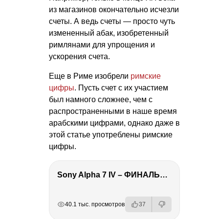
из магазинов окончательно исчезли
счеты. А ведь счеты — просто чуть
измененный абак, изобретенный
римлянами для упрощения и
ускорения счета.
Еще в Риме изобрели
римские
цифры
. Пусть счет с их участием
был намного сложнее, чем с
распространенными в наше время
арабскими цифрами, однако даже в
этой статье употреблены римские
цифры.
Sony Alpha 7 IV – ФИНАЛЬНЫЙ ОБЗОР
РЕКЛАМА
РЕКЛАМА
РЕКЛАМА
РЕКЛАМА
40.1 тыс. просмотров
37