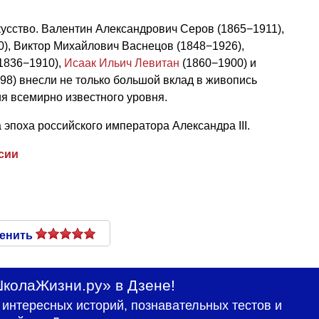
скусство. Валентин Александрович Серов (1865−1911),
), Виктор Михайлович Васнецов (1848−1926),
1836−1910),
Исаак Ильич Левитан
(1860−1900) и
8) внесли не только большой вклад в живопись
ия всемирно известного уровня.
 эпоха российского императора Александра III.
сии
енить
колаЖизни.ру» в Дзене!
интересных историй, познавательных тестов и