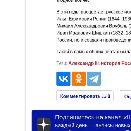
в одной войне.
В эти годы расцветает русское и
Илья Ефимович Репин (1844−1930
Михаил Александрович Врубель (
Иван Иванович Шишкин (1832−189
России, но и создали произведен
Такой в самых общих чертах была
Теги:
Александр III
,
история Рос
Комментировать
0
Оц
Подпишитесь на канал «Ш
Каждый день — анонсы новых 