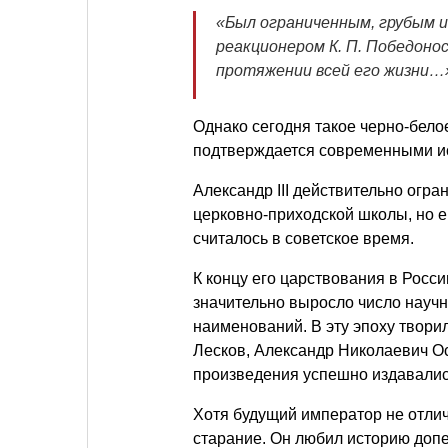
«Был ограниченным, грубым и
реакционером
К. П. Победоно
протяжении всей его жизни…
Однако сегодня такое черно-бело
подтверждается современными и
Александр III действительно огр
церковно-приходской школы, но е
считалось в советское время.
К концу его царствования в Росс
значительно выросло число науч
наименований. В эту эпоху твор
Лесков, Александр Николаевич О
произведения успешно издавались
Хотя будущий император не отлич
старание. Он любил историю допе