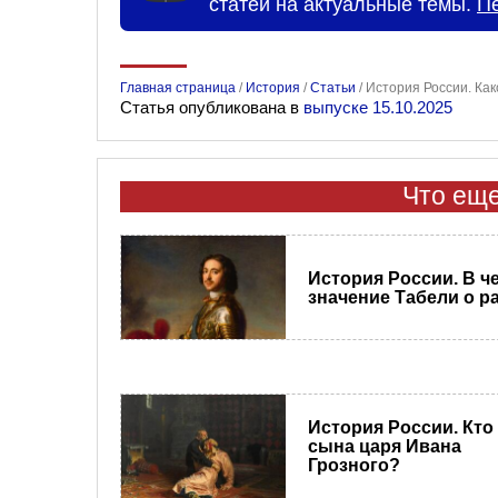
статей на актуальные темы.
П
Главная страница
/
История
/
Статьи
/
История России. Как
Статья опубликована в
выпуске 15.10.2025
Что еще
История России. В ч
значение Табели о р
История России. Кто
сына царя Ивана
Грозного?