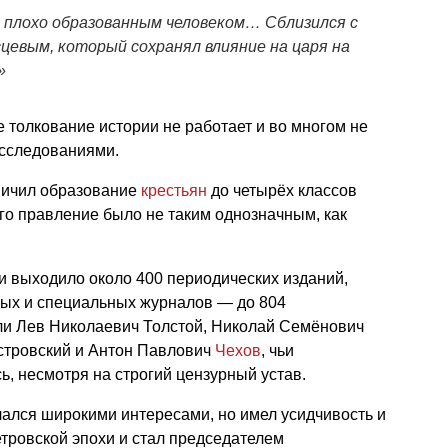
 плохо образованным человеком… Сблизился с
сцевым
, который сохранял влияние на царя на
»
е толкование истории не работает и во многом не
сследованиями.
аничил образование
крестьян
до четырёх классов
го правление было не таким однозначным, как
ии выходило около 400 периодических изданий,
ных и специальных журналов — до 804
или Лев Николаевич Толстой, Николай Семёнович
стровский и Антон Павлович
Чехов
, чьи
, несмотря на строгий цензурный устав.
ался широкими интересами, но имел усидчивость и
тровской эпохи и стал председателем