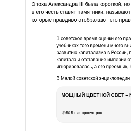
Эпоха Александра III была короткой, н
в его честь ставят памятники, называю
которые правдиво отображают его правл
В советское время оценки его п
учебниках того времени много в
развитию капитализма в России, 
капитала и отставание империи о
игнорировалась, а его преемник, 
В Малой советской энциклопедии
МОЩНЫЙ ЦВЕТНОЙ СВЕТ – 
РЕКЛАМА
РЕКЛАМА
РЕКЛАМА
РЕКЛАМА
50.5 тыс. просмотров