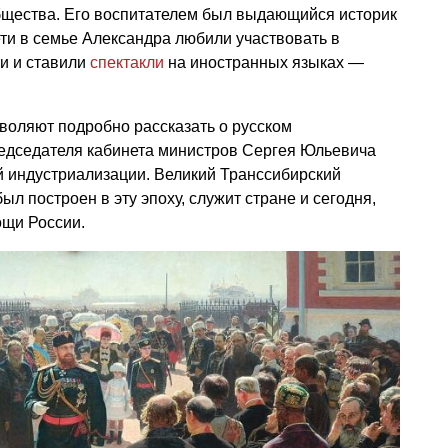
бщества. Его воспитателем был выдающийся историк
ти в семье Александра любили участвовать в
и и ставили
спектакли
на иностранных языках —
зволяют подробно рассказать о русском
редседателя кабинета министров Сергея Юльевича
й индустриализации. Великий Транссибирский
л построен в эту эпоху, служит стране и сегодня,
ощи России.