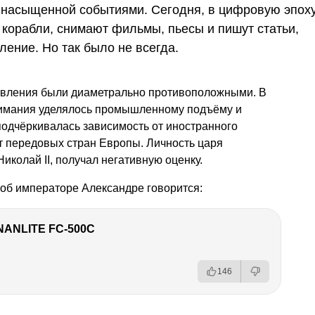
о насыщенной событиями. Сегодня, в цифровую эпоху
т корабли, снимают фильмы, пьесы и пишут статьи,
ение. Но так было не всегда.
равления были диаметрально противоположными. В
нимания уделялось промышленному подъёму и
подчёркивалась зависимость от иностранного
т передовых стран Европы. Личность царя
Николай II, получал негативную оценку.
 об императоре Александре говорится:
NANLITE FC-500C
146