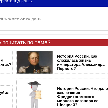
ерейти в Дзен →
ой была эпоха Александра III?
 почитать по теме?
История России. Как
ем
сложилась жизнь
ангах?
императора Александра
Первого?
История России. Что дал
заключение
 убил
Фридрихсгамского
мирного договора со
Швецией?