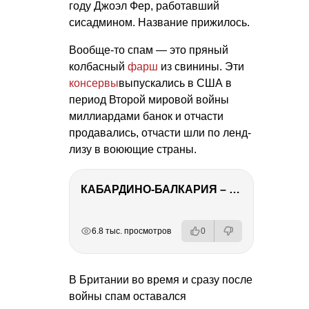
году Джоэл Фер, работавший
сисадмином. Название прижилось.
Вообще-то спам — это пряный
колбасный
фарш
из свинины. Эти
консервы
выпускались в США в
период Второй мировой войны
миллиардами банок и отчасти
продавались, отчасти шли по ленд-
лизу в воюющие страны.
КАБАРДИНО-БАЛКАРИЯ – ПУТЕШЕСТВИЕ НА КАВКАЗ часть 3
РЕКЛАМА
РЕКЛАМА
РЕКЛАМА
РЕКЛАМА
6.8 тыс. просмотров
0
В Британии во время и сразу после
войны спам оставался