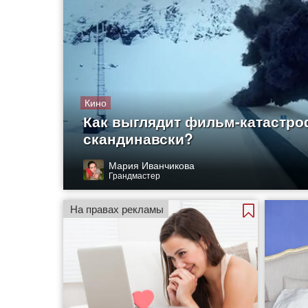
Кино
Как выглядит фильм-катастро
скандинавски?
Мария Иванчикова
Грандмастер
На правах рекламы