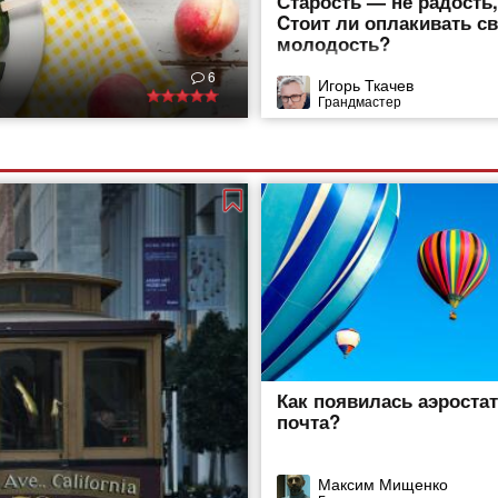
Старость — не радость
Cтоит ли оплакивать с
молодость?
6
Игорь Ткачев
Грандмастер
Как появилась аэроста
почта?
Максим Мищенко