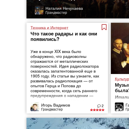
Наталия Нечухаева
Грандмастер
Техника и Интернет
Что такое радары и как они
появились?
Уже в конце XIX века было
обнаружено, что радиоволны
отражаются от металлических
поверхностей. Идея радиолокатора
оказалась запатентованной еще в
1905 году. Из статьи вы узнаете, как
Культу
развивалась радиолокация — от
Музык
опытов Герца и Попова до
была
современности, когда сеть раннего
предупреждения о нападении —
Итали
важнейшая часть стратегических
Игорь Вадимов
Г
оборонных систем государств.
2
Грандмастер
Г