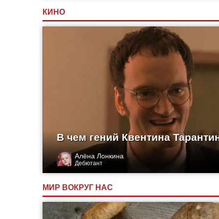
КИНО
В чем гений Квентина Таранти
Алёна Лонкина
Дебютант
МИР ВОКРУГ НАС