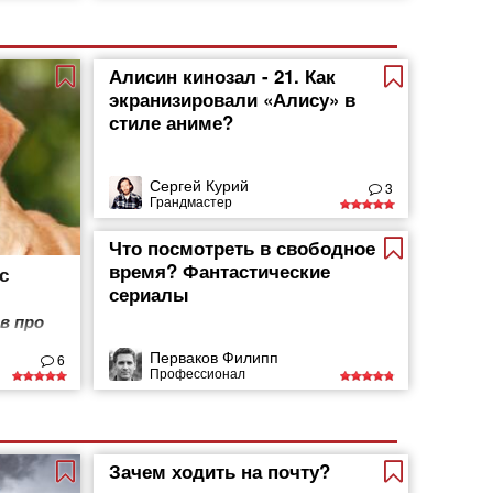
Алисин кинозал - 21. Как
экранизировали «Алису» в
стиле аниме?
Сергей Курий
3
Грандмастер
Что посмотреть в свободное
время? Фантастические
с
сериалы
в про
Перваков Филипп
6
Профессионал
Зачем ходить на почту?