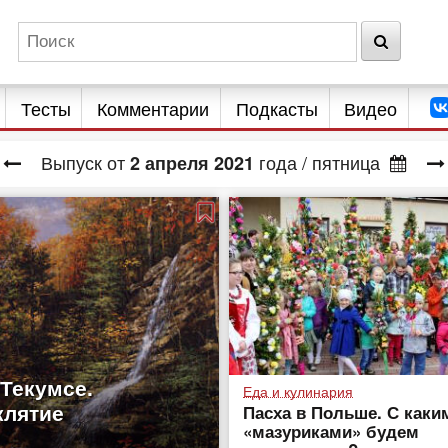
Тесты
Комментарии
Подкасты
Видео
Выпуск от
года
/ пятница
2
апреля
2021
Текумсе.
Еда и кулинария
клятие
Пасха в Польше. С каки
«мазуриками» будем