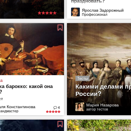
праздновать?
Ярослав Задорожный
Профессионал
Тесты
ра
Какими делами п
а барокко: какой она
?
России?
я
Мария Назарова
аля Константинова
4
автор тестов
рандмастер