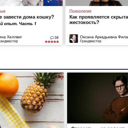
ные
Психология
е завести дома кошку?
Как проявляется скрыт
жестокость?
й опыт. Часть 1
ина Хеллвиг
Оксана Аркадьевна Фила
38
рандмастер
Грандмастер