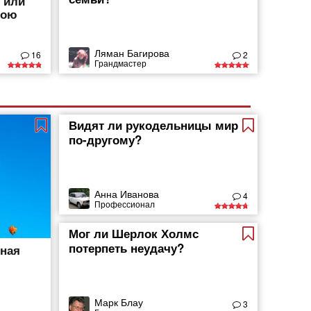
, или
вою
Ляман Багирова
16
2
Грандмастер
Видят ли рукодельницы мир
по-другому?
Анна Иванова
4
Профессионал
Мог ли Шерлок Холмс
потерпеть неудачу?
тная
Марк Блау
3