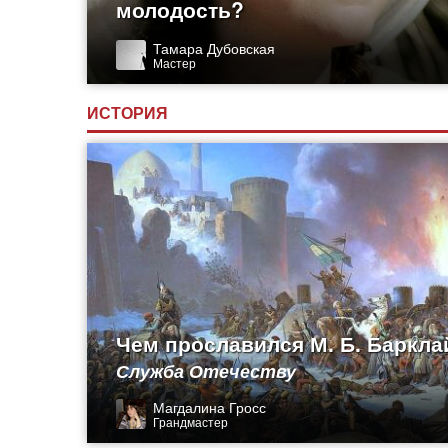
молодость?
Тамара Дубовская
Мастер
ИСТОРИЯ
Чем прославился М. Б. Баркла
Служба Отечеству
Магдалина Гросс
Грандмастер