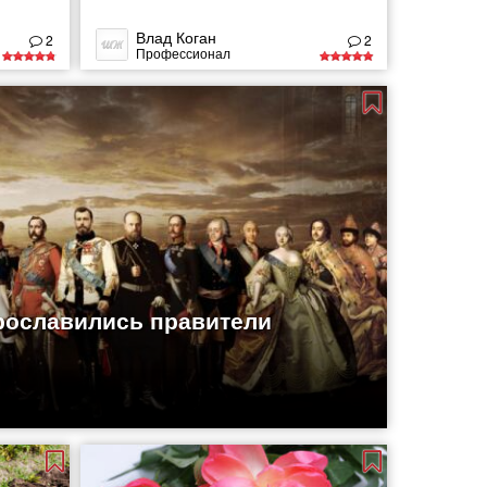
Влад Коган
2
2
Профессионал
рославились правители