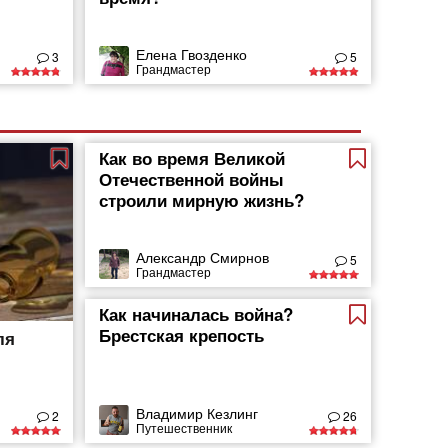
Елена Гвозденко
3
5
Грандмастер
Как во время Великой
Отечественной войны
строили мирную жизнь?
Александр Смирнов
5
Грандмастер
Как начиналась война?
Брестская крепость
ля
Владимир Кезлинг
2
26
Путешественник