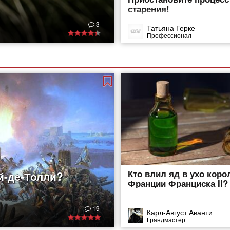
старения!
3
Татьяна Герке
Профессионал
Кто влил яд в ухо коро
й-де-Толли?
Франции Франциска II?
19
Карл-Август Аванти
Грандмастер