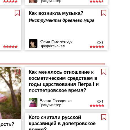
Грандмастер
Как возникла музыка?
Инструменты древнего мира
Юлия Смоленчук
3
Профессионал
Как менялось отношение к
косметическим средствам в
годы царствования Петра I и
постпетровское время?
Елена Гвозденко
1
Грандмастер
Кого считали русской
красавицей в допетровское
дость?
время?