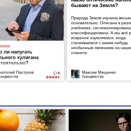
бывают на Земле?
Природа Земли изучена весьм
основательно. Описана в раз
учебниках, систематизирована
классифицирована. А мы всё 
искренне изумляемся, когда
сталкиваемся с каким-нибудь
жизни
необычным явлением на наш
 ли напугать
планете.
ьного хулигана
тоятельно?
натолий Пастухов
Максим Мищенко
8
рандмастер
Грандмастер