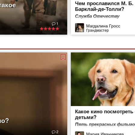
Чем прославился М. Б.
такое
Барклай-де-Толли?
Служба Отечеству
1
Магдалина Гросс
Грандмастер
Какое кино посмотреть 
детьми?
но?
Пять прекрасных фильмо
собак
2
Мария Иванчикова