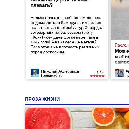
плавать?
Нельзя плавать на эбеновом дереве.
Бедные жители Камеруна: им нельзя
пользоваться плотом! А Тур Хейердал
сотоварищи на бальсовом плоту
«Кон-Тики» даже океан переплыл в
1947 году! А на каких еще нельзя?
Проза 
Посмотрим на плотность различных
Можно
пород древесины.
мобил
самос
Николай Аблесимов
А
3
Грандмастер
Г
ПРОЗА ЖИЗНИ