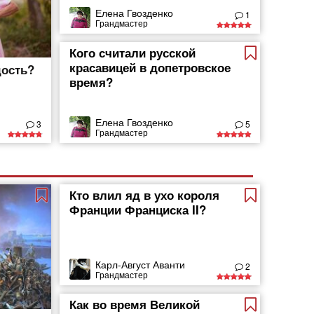
Елена Гвозденко
1
Грандмастер
Кого считали русской
красавицей в допетровское
дость?
время?
Елена Гвозденко
3
5
Грандмастер
Кто влил яд в ухо короля
Франции Франциска II?
Карл-Август Аванти
2
Грандмастер
Как во время Великой