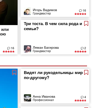
Игорь Вадимов
16
Грандмастер
Три тоста. В чем сила рода и
семьи?
, или
вою
Ляман Багирова
16
2
Грандмастер
Видят ли рукодельницы мир
по-другому?
Анна Иванова
4
Профессионал