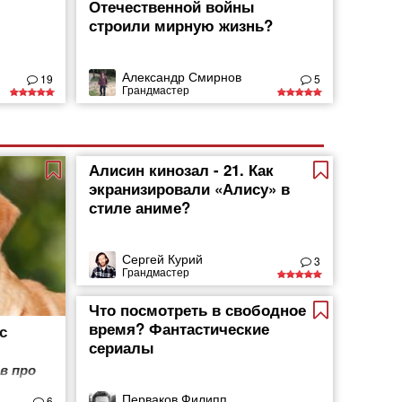
Отечественной войны
строили мирную жизнь?
Александр Смирнов
19
5
Грандмастер
Алисин кинозал - 21. Как
экранизировали «Алису» в
стиле аниме?
Сергей Курий
3
Грандмастер
Что посмотреть в свободное
время? Фантастические
с
сериалы
в про
Перваков Филипп
6