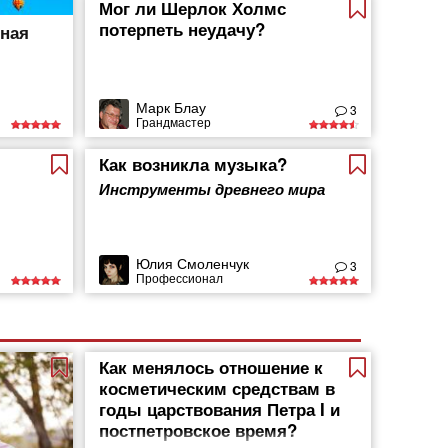
Мог ли Шерлок Холмс
потерпеть неудачу?
тная
Марк Блау
3
Грандмастер
Как возникла музыка?
Инструменты древнего мира
Юлия Смоленчук
3
Профессионал
Как менялось отношение к
косметическим средствам в
годы царствования Петра I и
постпетровское время?