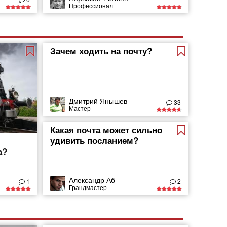
Профессионал
Зачем ходить на почту?
Дмитрий Янышев
33
Мастер
Какая почта может сильно
удивить посланием?
а?
Александр Аб
1
2
Грандмастер