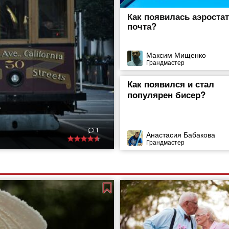
Как появилась аэроста
почта?
Максим Мищенко
Грандмастер
Как появился и стал
популярен бисер?
?
дство транспорта
1
 сразу же привлёк
Анастасия Бабакова
Грандмастер
ле этого слова)
о в голову пришла
 внутригородских
еле принадлежит