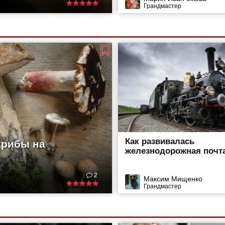
Грандмастер
Как развивалась
грибы на
железнодорожная почт
2
Максим Мищенко
Грандмастер