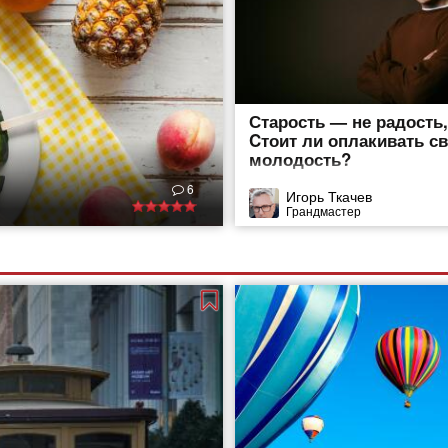
Старость — не радость
Cтоит ли оплакивать с
молодость?
6
Игорь Ткачев
Грандмастер