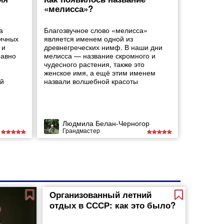
«мелисса»?
а
Благозвучное слово «мелисса»
личных
является именем одной из
 и
древнегреческих нимф. В наши дни
равно
мелисса — название скромного и
чудесного растения, также это
женское имя, а ещё этим именем
ей
назвали волшебной красоты
Людмила Белан-Черногор
Грандмастер
Организованный летний
отдых в СССР: как это было?