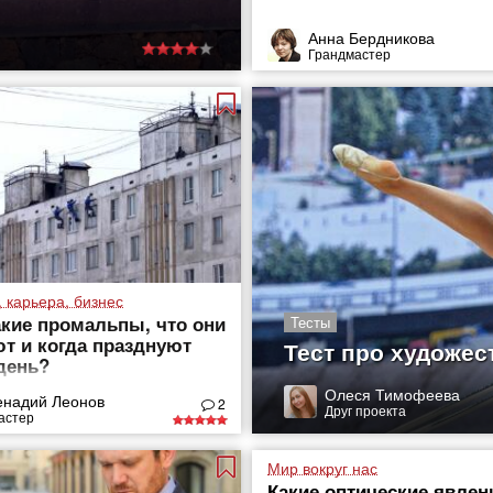
Анна Бердникова
Грандмастер
 карьера, бизнес
акие промальпы, что они
Тесты
т и когда празднуют
Тест про художес
день?
Олеся Тимофеева
енадий Леонов
2
Друг проекта
астер
Мир вокруг нас
Какие оптические явлен