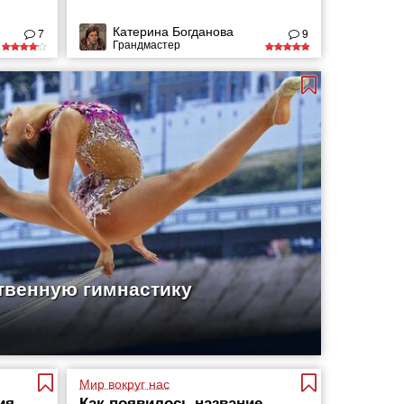
Катерина Богданова
7
9
Грандмастер
твенную гимнастику
Мир вокруг нас
ия
Как появилось название