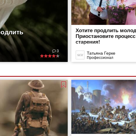
Хотите продлить моло
родлить
Приостановите процесс
старения!
3
Татьяна Герке
Профессионал