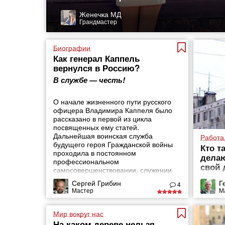
Женечка МД
Грандмастер
Биографии
Как генерал Каппель
вернулся в Россию?
В службе — честь!
О начале жизненного пути русского
офицера Владимира Каппеля было
рассказано в первой из цикла
посвященных ему статей.
Дальнейшая воинская служба
Работа,
будущего героя Гражданской войны
Кто т
проходила в постоянном
делаю
профессиональном
свой 
самосовершенствовании, служении
Царю и Отечеству вплоть до событий
Сергей Грибин
Г
4
1917 года.
Мастер
М
Мир вокруг нас
На каком дереве нельзя