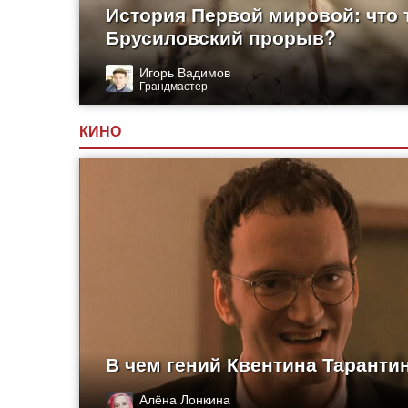
История Первой мировой: что 
Брусиловский прорыв?
Игорь Вадимов
Грандмастер
КИНО
В чем гений Квентина Таранти
Алёна Лонкина