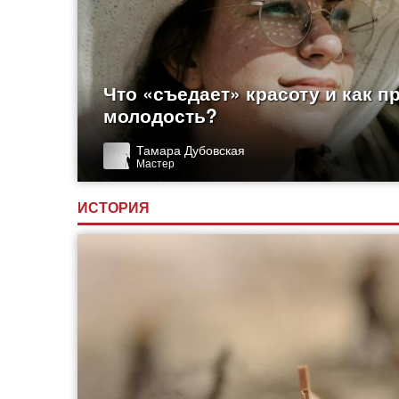
Что «съедает» красоту и как п
молодость?
Тамара Дубовская
Мастер
ИСТОРИЯ