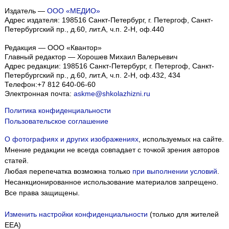
Издатель —
ООО «МЕДИО»
Адрес издателя: 198516 Санкт-Петербург, г. Петергоф, Санкт-
Петербургский пр., д.60, лит.А, ч.п. 2-Н, оф.440
Редакция — ООО «Квантор»
Главный редактор — Хорошев Михаил Валерьевич
Адрес редакции:
198516
Санкт-Петербург, г. Петергоф
,
Санкт-
Петербургский пр., д.60, лит.А, ч.п. 2-Н, оф.432, 434
Телефон:
+7 812 640-06-60
Электронная почта:
askme@shkolazhizni.ru
Политика конфиденциальности
Пользовательское соглашение
О фотографиях и других изображениях
, используемых на сайте.
Мнение редакции не всегда совпадает с точкой зрения авторов
статей.
Любая перепечатка возможна только
при выполнении условий
.
Несанкционированное использование материалов запрещено.
Все права защищены.
Мы собираем файлы cookie и применяем
Яндекс.Метрику
.
Изменить настройки конфиденциальности
(только для жителей
Подробнее
ПРИНЯТЬ
EEA)