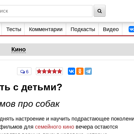
Тесты
Комментарии
Подкасты
Видео
Кино
6
ть с детьми?
мов про собак
однять настроение и научить подрастающее поколен
х фильмов для
семейного кино
вечера остаются