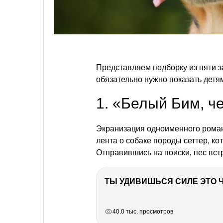
Представляем подборку из пяти з
обязательно нужно показать детя
1. «Белый Бим, ч
Экранизация одноименного ром
лента о собаке породы сеттер, к
Отправившись на поиски, пес вст
РЕКЛАМА
РЕКЛАМА
РЕКЛАМА
40.0 тыс. просмотров