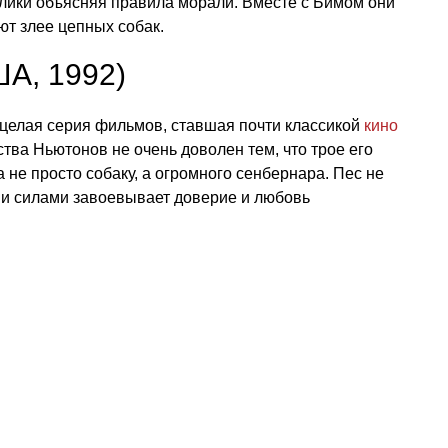
блики объясняя правила морали. Вместе с Бимом они
ют злее цепных собак.
ША, 1992)
 целая серия фильмов, ставшая почти классикой
кино
ства Ньютонов не очень доволен тем, что трое его
 не просто собаку, а огромного сенбернара. Пес не
ми силами завоевывает доверие и любовь