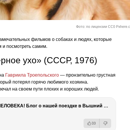
Фото: по лицензии CC0 Pxhere.
амечательных фильмов о собаках и людях, которые
м и посмотреть самим.
ерное ухо» (СССР, 1976)
ана
Гавриила Троепольского
— пронзительно грустная
оторый потерял горячо любимого хозяина.
речал на своем пути плохих и хороших людей.
ТЫ УДИВИШЬСЯ СИЛЕ ЭТО ЧЕЛОВЕКА! Блог о нашей поездке в Вышний Волочек
33