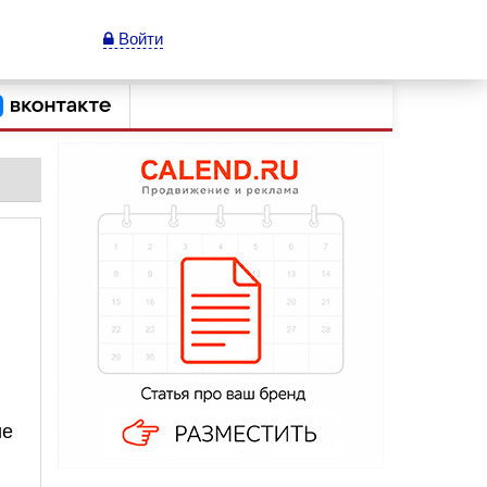
Войти
ие