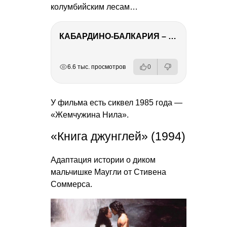
колумбийским лесам…
КАБАРДИНО-БАЛКАРИЯ – ПУТЕШЕСТВИЕ НА КАВКАЗ часть 3
РЕКЛАМА
РЕКЛАМА
РЕКЛАМА
РЕКЛАМА
6.6 тыс. просмотров
0
У фильма есть сиквел 1985 года —
«Жемчужина Нила».
«Книга джунглей» (1994)
Адаптация истории о диком
мальчишке Маугли от Стивена
Соммерса.