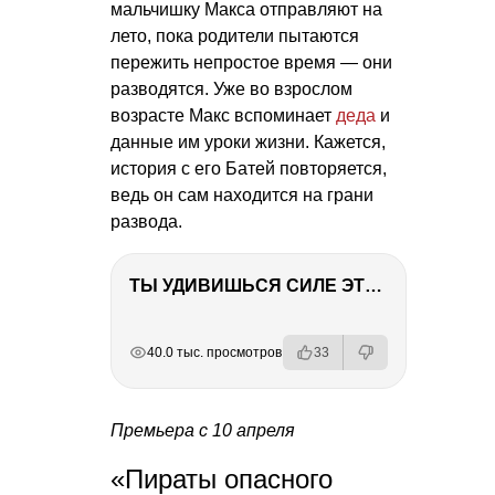
мальчишку Макса отправляют на
лето, пока родители пытаются
пережить непростое время — они
разводятся. Уже во взрослом
возрасте Макс вспоминает
деда
и
данные им уроки жизни. Кажется,
история с его Батей повторяется,
ведь он сам находится на грани
развода.
ТЫ УДИВИШЬСЯ СИЛЕ ЭТО ЧЕЛОВЕКА! Блог о нашей поездке в Вышний Волочек
РЕКЛАМА
РЕКЛАМА
РЕКЛАМА
РЕКЛАМА
40.0 тыс. просмотров
33
Премьера с 10 апреля
«Пираты опасного