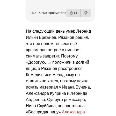
РЕКЛАМА
РЕКЛАМА
РЕКЛАМА
РЕКЛАМА
РЕКЛАМА
31.5 тыс. просмотров
14
На следующий день умер Леонид
Ильич Брежнев. Рязанов решил,
что при новом генсеке всё
чрезмерно острое и смелое
снимать запретят. Поэтому
«Дорогую…» положили в долгий
ящик, а Рязанов расстроился.
Комедию или мелодраму он
ставить не хотел, поэтому начал
искать материал у Ивана Бунина,
Александра Куприна и Леонида
Андреева. Супруга режиссёра,
Нина Скуйбина, посоветовала
«Бесприданницу»
Александра