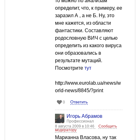
то можно по анализам
определит, что, к примеру, ее
заразил А , а не Б. Ну, это
мне кажется, из области
фантастики. Составляют
родословную ВИЧ с целью
определить из какого вируса
они образовались в
результате мутаций.
Посмотрите
тут
http://www.eurolab.ua/news/w
orld-news/8845/?print
Ответить
0
Игорь Абрамов
Профессионал
8 августа 2009 в 10:46
Сообщить
модератору
Марианна Власова, ну так