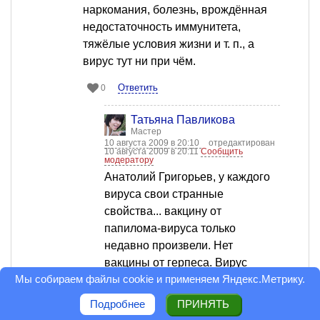
наркомания, болезнь, врождённая
недостаточность иммунитета,
тяжёлые условия жизни и т. п., а
вирус тут ни при чём.
Ответить
0
Татьяна Павликова
Мастер
10 августа 2009 в 20:10
отредактирован
10 августа 2009 в 20:11
Сообщить
модератору
Анатолий Григорьев, у каждого
вируса свои странные
свойства... вакцину от
папилома-вируса только
недавно произвели. Нет
вакцины от герпеса. Вирус
Мы собираем файлы cookie и применяем
Яндекс.Метрику
.
гриппа постоянно мутирует.
Вирус гепатита вообще - одно
Подробнее
ПРИНЯТЬ
сборное название для кучи