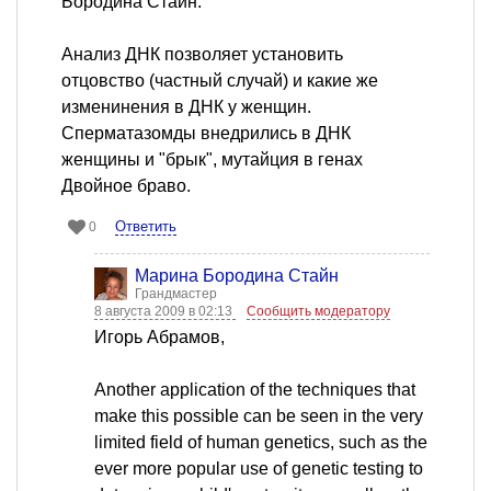
Бородина Стайн.
Анализ ДНК позволяет установить
отцовство (частный случай) и какие же
изменинения в ДНК у женщин.
Сперматазомды внедрились в ДНК
женщины и "брык", мутайция в генах
Двойное браво.
Ответить
0
Марина Бородина Стайн
Грандмастер
8 августа 2009 в 02:13
Сообщить модератору
Игорь Абрамов,
Another application of the techniques that
make this possible can be seen in the very
limited field of human genetics, such as the
ever more popular use of genetic testing to