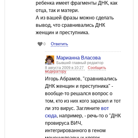
ребенка имеет фрагменты ДНК, как
отца, так и матери.
А из вашей фразы можно сделать
вывод, что сравнивались ДНК
женщин и преступника.
Ответить
0
Марианна Власова
Бывший главный редактор
8 августа 2009 в 10:27
Сообщить
модератору
Игорь Абрамов, "сравнивались
ДНК женщин и преступника" -
вообще-то решался вопрос о
том, кто из них кого заразил и тот
ли это вирус. Загляните
вот
сюда
, например, - речь-то о "ДНК
провируса ВИЧ,
интегрированного в геном
мононуклеарных клеток