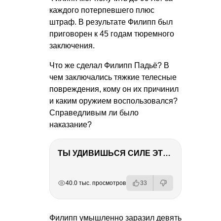
каждого потерпевшего плюс
штраф. В результате Филипп был
приговорен к 45 годам тюремного
заключения.
Что же сделал Филипп Падьё? В
чем заключались тяжкие телесные
повреждения, кому он их причинил
и каким оружием воспользовался?
Справедливым ли было
наказание?
ТЫ УДИВИШЬСЯ СИЛЕ ЭТО ЧЕЛОВЕКА! Блог о нашей поездке в Вышний Волочек
РЕКЛАМА
РЕКЛАМА
РЕКЛАМА
РЕКЛАМА
40.0 тыс. просмотров
33
Филипп умышленно заразил девять