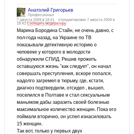
Анатолий Григорьев
Профессионал
7 августа 2009 в 18:41
отредактирован 7 августа 2009 в
18:42
Сообщить модератору
Марина Бородина Стайн, не очень давно, с
пол-года назад, на Украине по ТВ
показывали детективную историю о
человеке у которого в молодости
обнаружили СПИД. Решив прожить
оставшуюся жизнь "как следует", он начал
совершать преступления, вскоре попался,
надолго загремел в тюрьму, где, кстати,
диагноз подтвердили, отсидел , вышел,
поселился в Полтаве и стал сексуальным
маньяком дабы заразить своей болезнью
максимальное количество женщин. Пока его
поймали вторично, он успел изнасиловать
15 женщин.
Так вот, только у первых двух