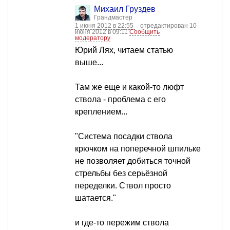
Михаил Груздев
Грандмастер
1 июня 2012 в 22:55
отредактирован 10
июня 2012 в 09:11
Сообщить
модератору
Юрий Лях, читаем статью
выше...
Там же еще и какой-то люфт
ствола - проблема с его
креплением...
"Система посадки ствола
крючком на поперечной шпильке
не позволяет добиться точной
стрельбы без серьёзной
переделки. Ствол просто
шатается."
и где-то пережим ствола