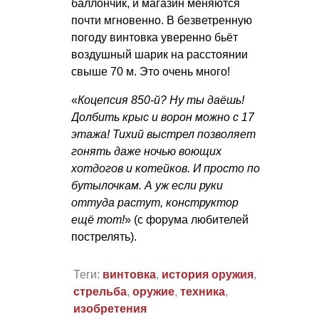
баллончик, и магазин меняются
почти мгновенно. В безветренную
погоду винтовка уверенно бьёт
воздушный шарик на расстоянии
свыше 70 м. Это очень много!
«
Коцепсия 850-й? Ну ты даёшь!
Долбить крыс и ворон можно с 17
этажа! Тихий выстрел позволяет
гонять даже ночью воющих
хотдогов и котейков. И просто по
бутылочкам. А уж если руки
оттуда растут, конструктор
ещё тот!
» (с форума любителей
пострелять).
Теги:
винтовка
,
история оружия
,
стрельба
,
оружие
,
техника
,
изобретения