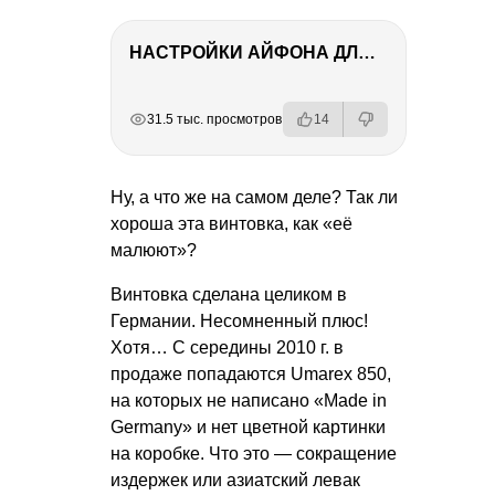
НАСТРОЙКИ АЙФОНА ДЛЯ ФОТО И ВИДЕО
РЕКЛАМА
РЕКЛАМА
РЕКЛАМА
РЕКЛАМА
31.5 тыс. просмотров
14
Ну, а что же на самом деле? Так ли
хороша эта винтовка, как «её
малюют»?
Винтовка сделана целиком в
Германии. Несомненный плюс!
Хотя… С середины 2010 г. в
продаже попадаются Umarex 850,
на которых не написано «Made in
Germany» и нет цветной картинки
на коробке. Что это — сокращение
издержек или азиатский левак