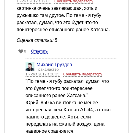
1 июня 2012 в 12:03
Сообщить модератору
картинка очень завлекающая, хоть и
ружьишко там другое. По теме - я губу
раскатал, думал, что это будет что-то
поинтереснее описанного ранее Хатсана.
Оценка статьи: 5
Ответить
0
Михаил Груздев
Грандмастер
1 июня 2012 в 20:35
Сообщить модератору
"По теме - я губу раскатал, думал, что
это будет что-то поинтереснее
описанного ранее Хатсана."
Юрий, 850-ка винтовка не менее
интересная, чем Хатсан АТ-44, а стоит
намного дешевле. Хотя, если
переделать на сжатый воздух, цена
наверное сравняется.