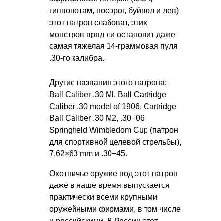
гиппопотам, носорог, буйвол и лев)
этот патрон слабоват, этих
монстров вряд ли остановит даже
самая тяжелая 14-граммовая пуля
.30-го калибра.
Другие названия этого патрона:
Ball Caliber .30 Ml, Ball Cartridge
Caliber .30 model of 1906, Cartridge
Ball Caliber .30 M2, .30−06
Springfield Wimbledom Cup (патрон
для спортивной целевой стрельбы),
7,62×63 mm и .30−45.
Охотничье оружие под этот патрон
даже в наше время выпускается
практически всеми крупными
оружейными фирмами, в том числе
и российскими. В России этот