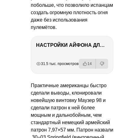
побольше, что позволило испанцам
создать огромную плотность огня
даже без использования
пулемётов.
НАСТРОЙКИ АЙФОНА ДЛЯ ФОТО И ВИДЕО
РЕКЛАМА
РЕКЛАМА
РЕКЛАМА
РЕКЛАМА
31.5 тыс. просмотров
14
Практичные американцы быстро
сделали выводы, клонировали
новейшую винтовку Маузер 98 и
сделали патрон к ней более
мощным и дальнобойным, чем
стандартный немецкий армейский
патрон 7,97×57 мм. Патрон назвали
.30−03 Springfield (винтовочный