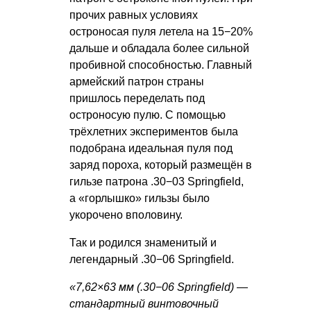
прочих равных условиях
остроносая пуля летела на 15−20%
дальше и обладала более сильной
пробивной способностью. Главный
армейский патрон страны
пришлось переделать под
остроносую пулю. С помощью
трёхлетних экспериментов была
подобрана идеальная пуля под
заряд пороха, который размещён в
гильзе патрона .30−03 Springfield,
а «горлышко» гильзы было
укорочено вполовину.
Так и родился знаменитый и
легендарный .30−06 Springfield.
«7,62×63 мм (.30−06 Springfield) —
стандартный винтовочный