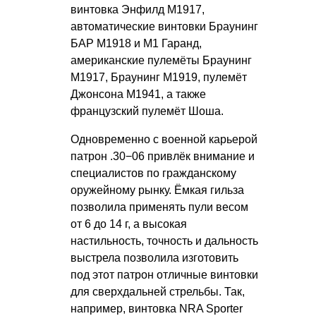
винтовка Энфилд M1917,
автоматические винтовки Браунинг
БАР М1918 и M1 Гаранд,
американские пулемёты Браунинг
M1917, Браунинг M1919, пулемёт
Джонсона M1941, а также
французский пулемёт Шоша.
Одновременно с военной карьерой
патрон .30−06 привлёк внимание и
специалистов по гражданскому
оружейному рынку. Ёмкая гильза
позволила применять пули весом
от 6 до 14 г, а высокая
настильность, точность и дальность
выстрела позволила изготовить
под этот патрон отличные винтовки
для сверхдальней стрельбы. Так,
например, винтовка NRA Sporter