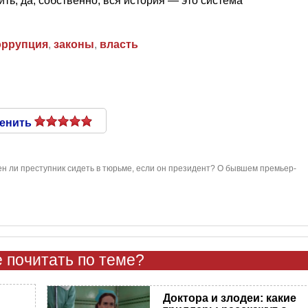
ть, да, собственно, вся история — это система
оррупция
,
законы
,
власть
енить
н ли преступник сидеть в тюрьме, если он президент? О бывшем премьер-
 почитать по теме?
Доктора и злодеи: какие