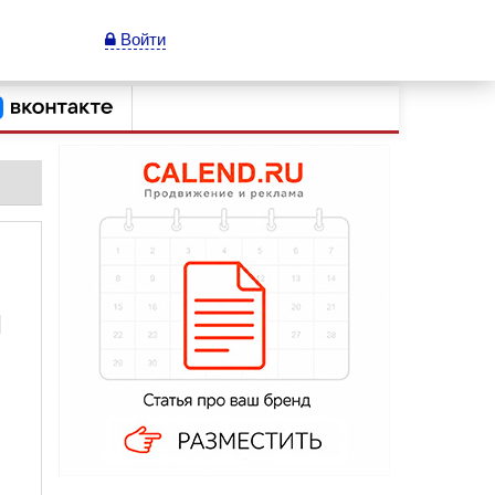
Войти
н