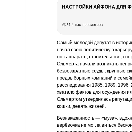
НАСТРОЙКИ АЙФОНА ДЛЯ 
РЕКЛАМА
РЕКЛАМА
РЕКЛАМА
31.4 тыс. просмотров
Самый молодой депутат в истори
начал свою политическую карьеру 
госсаппарате, строительстве, спо
Ольмерта начали возникать непр
безвозвратные ссуды, крупные с
предвыборных компаний и семейн
расследования 1985, 1989, 1996, 
хватало фактов для осуждения ил
Ольмертом утвердилась репутация 
кошки, девять жизней.
Безнаказанность — «муза», вдох
верёвочка не могла виться бескон