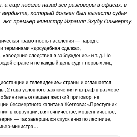
 а ещё неделю назад все разговоры в офисах, в
г вердикта, который должен был вынести судья
— экс-премьер-министру Израиля Эхуду Ольмерту.
дическая грамотность населения — народ с
и терминами «досудебная сделка»,
, «введение следствия в заблуждение»
и т. д.
Но
каждой стране и не каждый день судят первых лиц
адиостанции и телевидение» страны и оглашается
ы, 2 года условного заключения и штраф в размере
 обвинитель оглашает жёсткий приговор, не
ации бессмертного капитана Жеглова: «Преступник
ния в коррупции, взяточничестве, мошенничестве,
ерия — так завершился спуск вниз по лестнице,
емьер-министра…