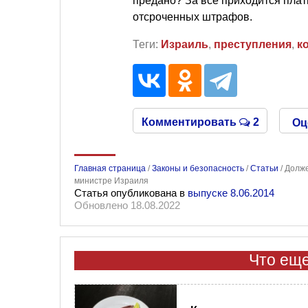
предано? За всё приходится плати
отсроченных штрафов.
Теги:
Израиль
,
преступления
,
к
Комментировать
2
Оц
Главная страница
/
Законы и безопасность
/
Статьи
/
Долже
министре Израиля
Статья опубликована в
выпуске 8.06.2014
Обновлено 18.08.2022
Что еще