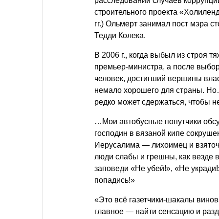
расследовании случаев коррупци
строительного проекта «Холиленд
гг.) Ольмерт занимал пост мэра 
Тедди Колека.
В 2006 г., когда выбыл из строя 
премьер-министра, а после выбор
человек, достигший вершины влас
немало хорошего для страны. Но…
редко может сдержаться, чтобы н
…Мои автобусные попутчики обсу
господин в вязаной кипе сокрушен
Иерусалима — лихоимец и взяточн
люди слабы и грешны, как везде 
заповеди «Не убей!», «Не укради
попадись!»
«Это всё газетчики-шакалы вино
главное — найти сенсацию и разду