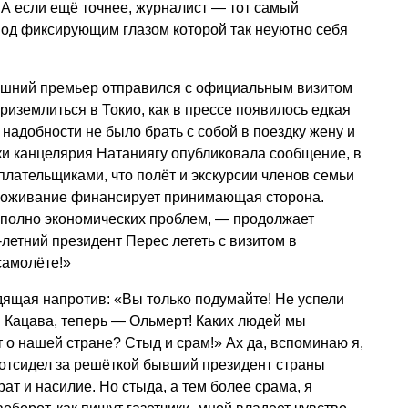
 А если ещё точнее, журналист — тот самый
под фиксирующим глазом которой так неуютно себя
ешний премьер отправился с официальным визитом
риземлиться в Токио, как в прессе появилось едкая
й надобности не было брать с собой в поездку жену и
ки канцелярия Натаниягу опубликовала сообщение, в
плательщиками, что полёт и экскурсии членов семьи
проживание финансирует принимающая сторона.
е полно экономических проблем, — продолжает
летний президент Перес лететь с визитом в
самолёте!»
дящая напротив: «Вы только подумайте! Не успели
 Кацава, теперь — Ольмерт! Каких людей мы
т о нашей стране? Стыд и срам!» Ах да, вспоминаю я,
е отсидел за решёткой бывший президент страны
ат и насилие. Но стыда, а тем более срама, я