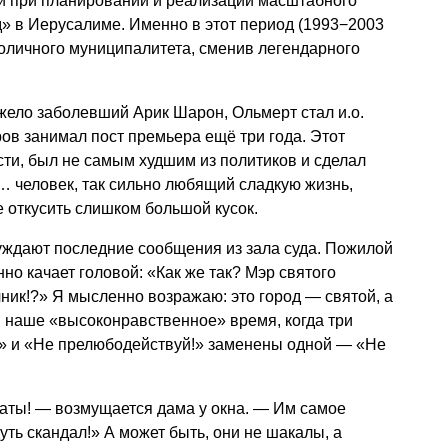
и при планировании и реализации масштабного
» в Иерусалиме. Именно в этот период (1993−2003
столичного муниципалитета, сменив легендарного
тяжело заболевший Арик Шарон, Ольмерт стал и.о.
ов занимал пост премьера ещё три года. Этот
ти, был не самым худшим из политиков и сделал
 человек, так сильно любящий сладкую жизнь,
е откусить слишком большой кусок.
ждают последние сообщения из зала суда. Пожилой
но качает головой: «Как же так? Мэр святого
ик!?» Я мысленно возражаю: это город — святой, а
в наше «высоконравственное» время, когда три
!» и «Не прелюбодействуй!» заменены одной — «Не
ваты! — возмущается дама у окна. — Им самое
ть скандал!» А может быть, они не шакалы, а