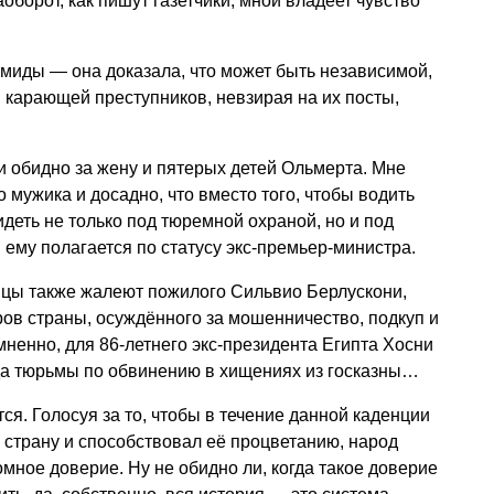
оборот, как пишут газетчики, мной владеет чувство
миды — она доказала, что может быть независимой,
 карающей преступников, невзирая на их посты,
ки обидно за жену и пятерых детей Ольмерта. Мне
 мужика и досадно, что вместо того, чтобы водить
сидеть не только под тюремной охраной, но и под
 ему полагается по статусу экс-премьер-министра.
цы также жалеют пожилого Сильвио Берлускони,
ов страны, осуждённого за мошенничество, подкуп и
ненно, для 86-летнего экс-президента Египта Хосни
да тюрьмы по обвинению в хищениях из госказны…
ся. Голосуя за то, чтобы в течение данной каденции
 страну и способствовал её процветанию, народ
мное доверие. Ну не обидно ли, когда такое доверие