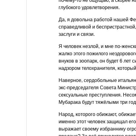
почему-то не ощущаю, а скорее на
глубокого удовлетворения.
Да, я довольна работой нашей Фе
справедливой и беспристрастной,
заслуги и связи.
Я человек незлой, и мне по-женс
жалко этого пожилого нездорового
внуков в зоопарк, он будет 6 лет 
надзором телохранителя, который
Наверное, сердобольные итальян
экс-председателя Совета Министр
сексуальные преступления. Несом
Мубарака будут тяжёлыми три го
Народ, которого обижают, обижает
именно этот человек защищал его
выражает своему избраннику огро