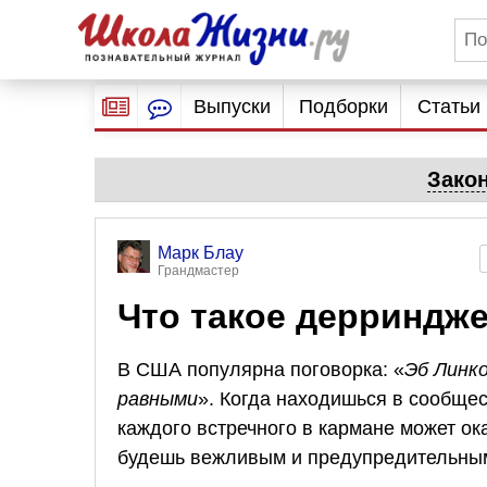
Выпуски
Подборки
Статьи
Зако
Марк Блау
Грандмастер
Что такое дерриндж
В США популярна поговорка: «
Эб Линко
равными
». Когда находишься в сообще
каждого встречного в кармане может ок
будешь вежливым и предупредительны