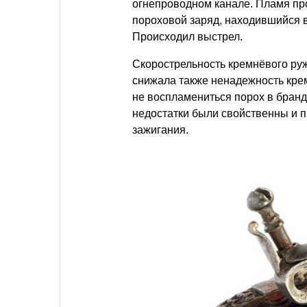
огнепроводном канале. Пламя про
пороховой заряд, находившийся в 
Происходил выстрел.
Скорострельность кремнёвого ру
снижала также ненадежность крем
не воспламениться порох в бранд-
недостатки были свойственны и 
зажигания.