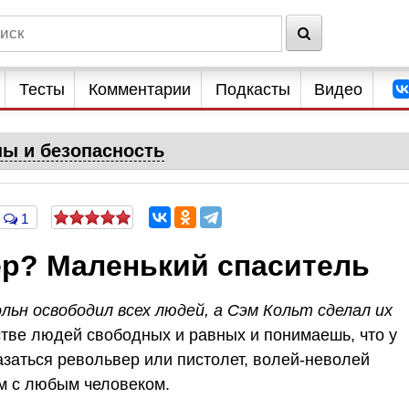
Тесты
Комментарии
Подкасты
Видео
ны и безопасность
1
ер? Маленький спаситель
льн освободил всех людей, а Сэм Кольт сделал их
стве людей свободных и равных и понимаешь, что у
азаться револьвер или пистолет, волей-неволей
м с любым человеком.