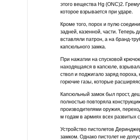
этого вещества Hg (ONC)2. Грему
которое взрывается при ударе.
Кроме того, порох и пулю соедини
задней, казенной, части. Теперь д
вставляли патрон, а на бранд-тру
капсюльного замка.
При нажатии на спусковой крючок 
находящаяся в капсюле, взрывала
ствол и поджигало заряд пороха,
горючие газы, которые расширяяс
Капсюльный замок был прост, деш
полностью повторяла конструкци
производителями оружия, переход
м годам в армиях всех развитых 
Устройство пистолетов Дериндже
замком. Однако пистолет не доп