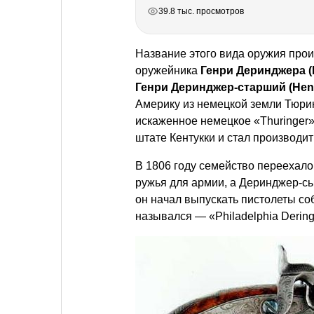
РЕКЛАМА
РЕКЛАМА
РЕКЛАМА
39.8 тыс. просмотров
Название этого вида оружия прои
оружейника
Генри Деринджера (
Генри Деринджер-старший (
Hen
Америку из немецкой земли Тюрин
искаженное немецкое «Thuringer»
штате Кентукки и стал производит
В 1806 году семейство переехал
ружья для армии, а Деринджер-сы
он начал выпускать пистолеты соб
назывался — «Philadelphia Dering