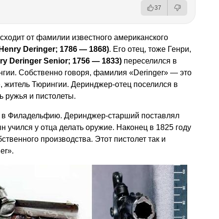
37
сходит от фамилии известного американского
Henry
Deringer
; 1786 — 1868)
. Его отец, тоже Генри,
ry
Deringer
Senior
; 1756 — 1833)
переселился в
гии. Собственно говоря, фамилия «Deringer» — это
, житель Тюрингии. Деринджер-отец поселился в
ь ружья и пистолеты.
о в Филадельфию. Деринджер-старший поставлял
н учился у отца делать оружие. Наконец в 1825 году
ственного производства. Этот пистолет так и
er».