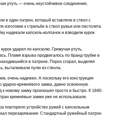
чая ртуть — очень неустойчивое соединение,
ли в один патрон, который вставляли в ствол с
ля изготовке к стрельбе в ствол ружья или пистолета
бку надевали капсюль-колпачок и взводили курок
курок ударял по капсюлю. Гремучая ртуть,
сь. Пламя взрыва продвигалось по бранд-трубке в
 находившийся в патроне. Порох сгорал, выделяя
ь, выталкивали пулю из ствола.
ев, очень надежен. А поскольку его конструкция
ю ударно-кремнёвого замка, давно освоенную
 к новому замку произошел просто и быстро. К 1840-
стран кремнёвые замки уже не использовали.
ра повторяло устройство ружей с капсюльным
ускал перезаряжания. Стандартный ружейный патрон