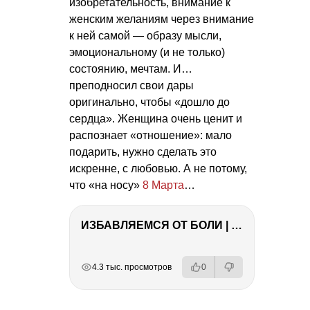
изобретательность, внимание к
женским желаниям через внимание
к ней самой — образу мысли,
эмоциональному (и не только)
состоянию, мечтам. И…
преподносил свои дары
оригинально, чтобы «дошло до
сердца». Женщина очень ценит и
распознает «отношение»: мало
подарить, нужно сделать это
искренне, с любовью. А не потому,
что «на носу»
8 Марта
…
ИЗБАВЛЯЕМСЯ ОТ БОЛИ | Важность режима и питания
РЕКЛАМА
РЕКЛАМА
РЕКЛАМА
РЕКЛАМА
4.3 тыс. просмотров
0