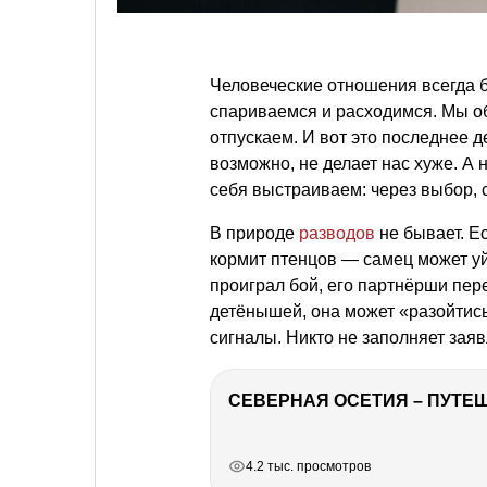
Человеческие отношения всегда б
спариваемся и расходимся. Мы о
отпускаем. И вот это последнее 
возможно, не делает нас хуже. А
себя выстраиваем: через выбор, с
В природе
разводов
не бывает. Ес
кормит птенцов — самец может у
проиграл бой, его партнёрши пере
детёнышей, она может «разойтись
сигналы. Никто не заполняет заяв
СЕВЕРНАЯ ОСЕТИЯ – ПУТЕШ
РЕКЛАМА
РЕКЛАМА
РЕКЛАМА
РЕКЛАМА
4.2 тыс. просмотров