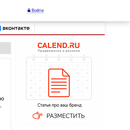
Войти
но
—