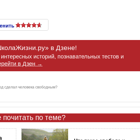
енить
колаЖизни.ру» в Дзене!
интересных историй, познавательных тестов и
ерейти в Дзен →
од сделал человека свободным?
 почитать по теме?
а