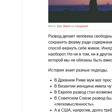
Фото:
Eric Ward
on
Unsplash
Развод делает человека свободным
сохранять форму ради содержани
способ вернуть себе живое. Иногд
наоборот. Но ни в том, ни в друго
которой мы не обязаны быть вмес
История знает разные подходы.
В Древнем Риме муж мог просто
В Византии женщина имела чу
В Европе развод стал возможе
В Советском Союзе развод был
«легкомысленность».
А в США, напротив, долго тр