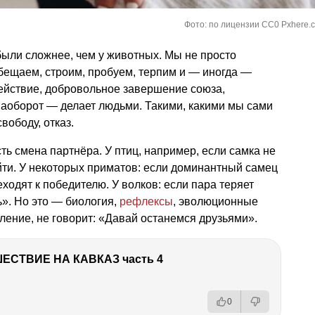
Фото: по лицензии CC0 Pxhere.
ыли сложнее, чем у животных. Мы не просто
бещаем, строим, пробуем, терпим и — иногда —
действие, добровольное завершение союза,
 наоборот — делает людьми. Такими, какими мы сами
вободу, отказ.
ть смена партнёра. У птиц, например, если самка не
йти. У некоторых приматов: если доминантный самец
ходят к победителю. У волков: если пара теряет
». Но это — биология,
рефлексы
, эволюционные
ление, не говорит: «Давай останемся друзьями».
ЕСТВИЕ НА КАВКАЗ часть 4
0