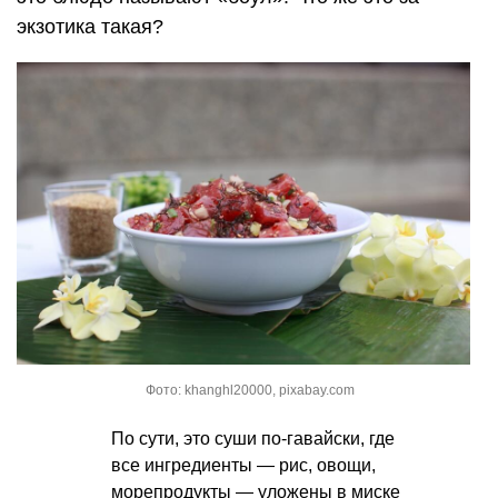
экзотика такая?
Фото: khanghl20000, pixabay.com
По сути, это суши по-гавайски, где
все ингредиенты — рис, овощи,
морепродукты — уложены в миске