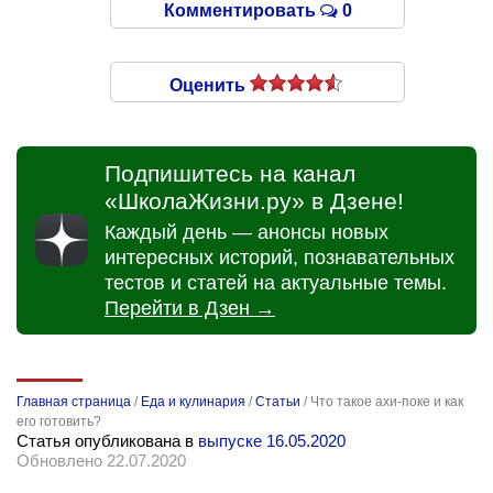
Комментировать
0
Оценить
Подпишитесь на канал
«ШколаЖизни.ру» в Дзене!
Каждый день — анонсы новых
интересных историй, познавательных
тестов и статей на актуальные темы.
Перейти в Дзен →
Главная страница
/
Еда и кулинария
/
Статьи
/
Что такое ахи-поке и как
его готовить?
Статья опубликована в
выпуске 16.05.2020
Обновлено 22.07.2020