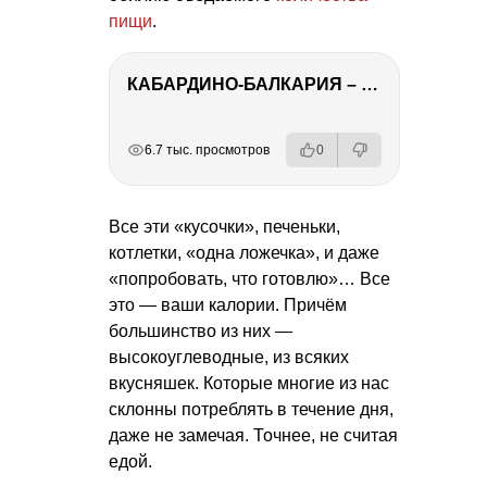
пищи
.
КАБАРДИНО-БАЛКАРИЯ – ПУТЕШЕСТВИЕ НА КАВКАЗ часть 3
РЕКЛАМА
РЕКЛАМА
РЕКЛАМА
6.7 тыс. просмотров
0
Все эти «кусочки», печеньки,
котлетки, «одна ложечка», и даже
«попробовать, что готовлю»… Все
это — ваши калории. Причём
большинство из них —
высокоуглеводные, из всяких
вкусняшек. Которые многие из нас
склонны потреблять в течение дня,
даже не замечая. Точнее, не считая
едой.