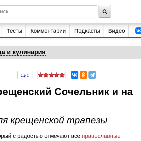
Тесты
Комментарии
Подкасты
Видео
да и кулинария
0
рещенский Сочельник и на
ля крещенской трапезы
орый с радостью отмечают все
православные