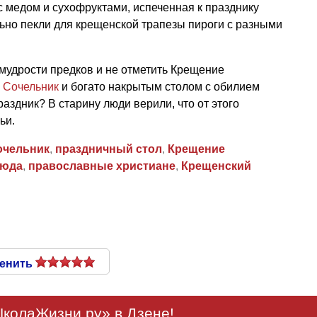
с медом и сухофруктами, испеченная к празднику
льно пекли для крещенской трапезы пироги с разными
мудрости предков и не отметить Крещение
в
Сочельник
и богато накрытым столом с обилием
аздник? В старину люди верили, что от этого
ьи.
очельник
,
праздничный стол
,
Крещение
люда
,
православные христиане
,
Крещенский
енить
колаЖизни.ру» в Дзене!