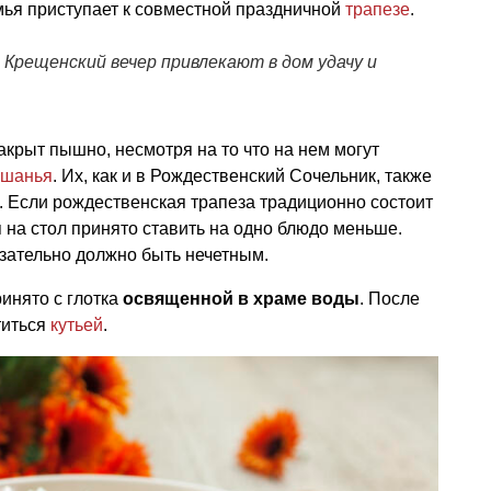
мья приступает к совместной праздничной
трапезе
.
 Крещенский вечер привлекают в дом удачу и
крыт пышно, несмотря на то что на нем могут
ушанья
. Их, как и в Рождественский Сочельник, также
. Если рождественская трапеза традиционно состоит
я на стол принято ставить на одно блюдо меньше.
язательно должно быть нечетным.
инято с глотка
освященной в храме воды
. После
титься
кутьей
.