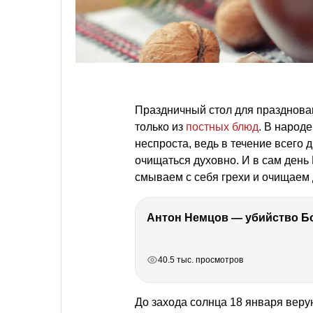
Праздничный стол для празднов
только из
постных блюд
. В народе
неспроста, ведь в течение всего
очищаться духовно. И в сам ден
смываем с себя грехи и очищаем 
РЕКЛАМА
РЕКЛАМА
РЕКЛАМА
РЕКЛАМА
40.5 тыс. просмотров
До захода солнца 18 января веру