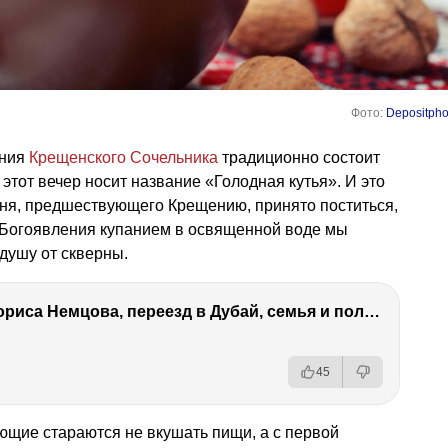
Фото:
Depositpho
ания
Крещенского Сочельника
традиционно состоит
 этот вечер носит название «Голодная кутья». И это
 дня, предшествующего Крещению, принято поститься,
ь Богоявления купанием в освященной воде мы
душу от скверны.
Антон Немцов — убийство Бориса Немцова, переезд в Дубай, семья и политика
45
ющие стараются не вкушать пищи, а с первой