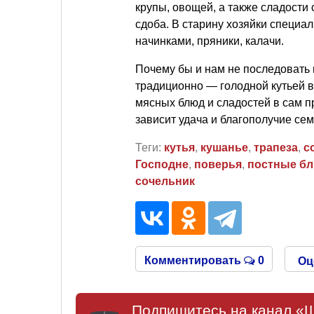
крупы, овощей, а также сладости 
сдоба. В старину хозяйки специа
начинками, пряники, калачи.
Почему бы и нам не последовать 
традиционно — голодной кутьей 
мясных блюд и сладостей в сам пр
зависит удача и благополучие сем
Теги:
кутья
,
кушанье
,
трапеза
,
с
Господне
,
поверья
,
постные б
сочельник
Комментировать
0
Оц
Подпишитесь на канал «Ш