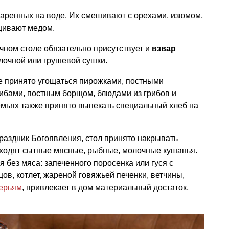
сваренных на воде. Их смешивают с орехами, изюмом,
щивают медом.
ичном столе обязательно присутствует и
взвар
лочной или грушевой сушки.
е принято угощаться пирожками, постными
ибами, постным борщом, блюдами из грибов и
емьях также принято выпекать специальный хлеб на
праздник Богоявления, стол принято накрывать
иходят сытные мясные, рыбные, молочные кушанья.
 без мяса: запеченного поросенка или гуся с
цов, котлет, жареной говяжьей печенки, ветчины,
ерьям
, привлекает в дом материальный достаток,