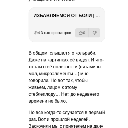
ИЗБАВЛЯЕМСЯ ОТ БОЛИ | Важность режима и питания
РЕКЛАМА
РЕКЛАМА
РЕКЛАМА
РЕКЛАМА
РЕКЛАМА
4.3 тыс. просмотров
0
В общем, слышал я о кольраби.
Даже на картинках её видел. И что-
то там о её полезности (витамины,
мол, микроэлементы…) мне
говорили. Но вот так, чтобы
живьем, лицом к этому
стеблеплоду… Нет, до недавнего
времени не было.
Но все когда-то случается в первый
раз. Вот и прошлой неделей.
Заскочили мы с приятелем на дачу