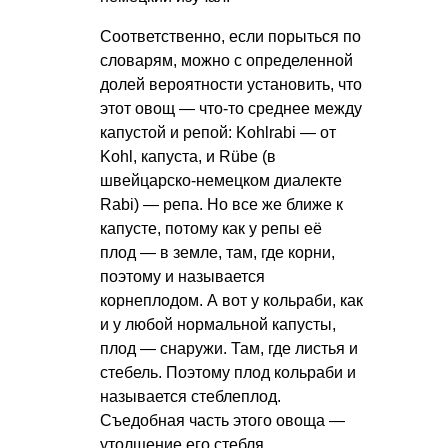
Соответственно, если порыться по
словарям, можно с определенной
долей вероятности установить, что
этот овощ — что-то среднее между
капустой и репой: Kohlrabi — от
Kohl, капуста, и Rübe (в
швейцарско-немецком диалекте
Rabi) — репа. Но все же ближе к
капусте, потому как у репы её
плод — в земле, там, где корни,
поэтому и называется
корнеплодом. А вот у кольраби, как
и у любой нормальной капусты,
плод — снаружи. Там, где листья и
стебель. Поэтому плод кольраби и
называется стеблеплод.
Съедобная часть этого овоща —
утолщение его стебля.