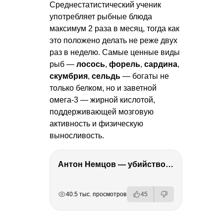
Среднестатистический ученик
употребляет рыбные блюда
максимум 2 раза в месяц, тогда как
это положено делать не реже двух
раз в неделю. Самые ценные виды
рыб —
лосось
,
форель
,
сардина
,
скумбрия
,
сельдь
— богаты не
только белком, но и заветной
омега-3 — жирной кислотой,
поддерживающей мозговую
активность и физическую
выносливость.
Антон Немцов — убийство Бориса Немцова, переезд в Дубай, семья и политика
РЕКЛАМА
РЕКЛАМА
РЕКЛАМА
РЕКЛАМА
40.5 тыс. просмотров
45