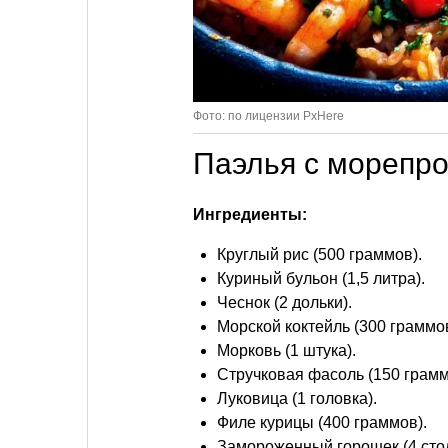
Фото: по лицензии PxHere
Паэлья с морепр
Ингредиенты:
Круглый рис (500 граммов).
Куриный бульон (1,5 литра).
Чеснок (2 дольки).
Морской коктейль (300 граммов
Морковь (1 штука).
Стручковая фасоль (150 грамм
Луковица (1 головка).
Филе курицы (400 граммов).
Замороженный горошек (4 сто