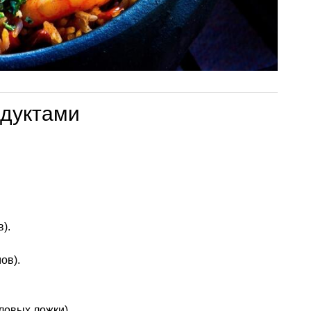
одуктами
).
ов).
ловых ложки).