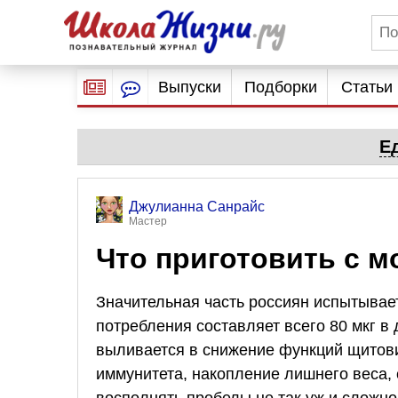
Выпуски
Подборки
Статьи
Е
Джулианна Санрайс
Мастер
Что приготовить с 
Значительная часть россиян испытывает
потребления составляет всего 80 мкг в 
выливается в снижение функций щитови
иммунитета, накопление лишнего веса, 
восполнять пробелы не так уж и сложн