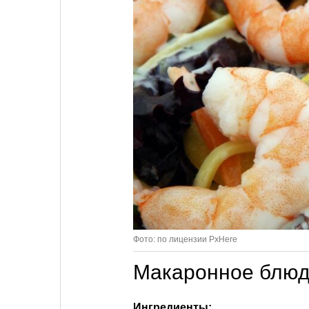
Фото: по лицензии PxHere
Макаронное блюд
Ингредиенты: