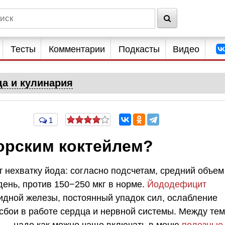
Тесты
Комментарии
Подкасты
Видео
да и кулинария
1
морским коктейлем?
 нехватку йода: согласно подсчетам, средний объем
день, против 150−250 мкг в норме.
Йододефицит
дной железы, постоянный упадок сил, ослабление
сбои в работе сердца и нервной системы. Между тем
о — надо как можно чаще включать в меню
полезные