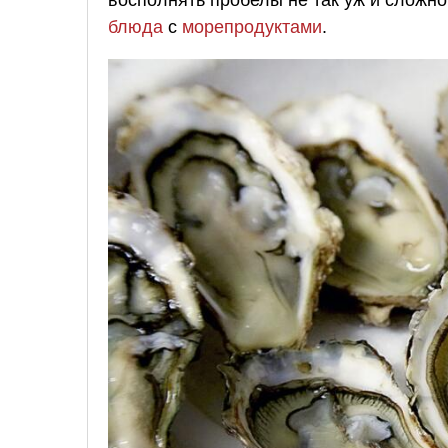
блюда
с
морепродуктами
.