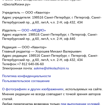
«ШколаЖизни.ру»
Учредитель — ООО «Квантор»
Адрес учредителя: 198516 Санкт-Петербург, г. Петергоф, Санкт-
Петербургский пр., д.60, лит.А, ч.п. 2-Н, оф.432, 434
Издатель —
ООО «МЕДИО»
Адрес издателя: 198516 Санкт-Петербург, г. Петергоф, Санкт-
Петербургский пр., д.60, лит.А, ч.п. 2-Н, оф.440
Редакция — ООО «Квантор»
Главный редактор — Хорошев Михаил Валерьевич
Адрес редакции:
198516
Санкт-Петербург, г. Петергоф
,
Санкт-
Петербургский пр., д.60, лит.А, ч.п. 2-Н, оф.432, 434
Телефон:
+7 812 640-06-60
Электронная почта:
askme@shkolazhizni.ru
Политика конфиденциальности
Пользовательское соглашение
О фотографиях и других изображениях
, используемых на сайте.
Мнение редакции не всегда совпадает с точкой зрения авторов
статей.
Любая перепечатка возможна только
при выполнении условий
.