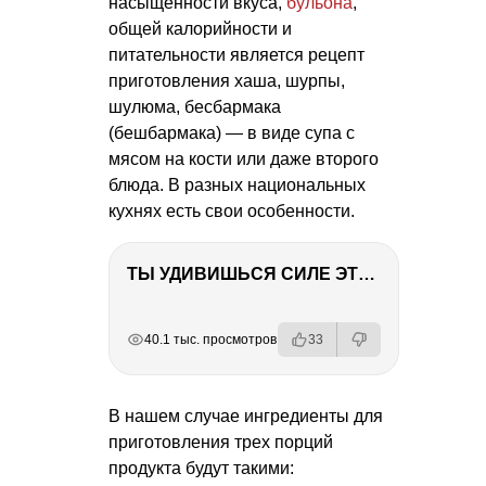
насыщенности вкуса,
бульона
,
общей калорийности и
питательности является рецепт
приготовления хаша, шурпы,
шулюма, бесбармака
(бешбармака) — в виде супа с
мясом на кости или даже второго
блюда. В разных национальных
кухнях есть свои особенности.
ТЫ УДИВИШЬСЯ СИЛЕ ЭТО ЧЕЛОВЕКА! Блог о нашей поездке в Вышний Волочек
РЕКЛАМА
РЕКЛАМА
РЕКЛАМА
40.1 тыс. просмотров
33
В нашем случае ингредиенты для
приготовления трех порций
продукта будут такими: