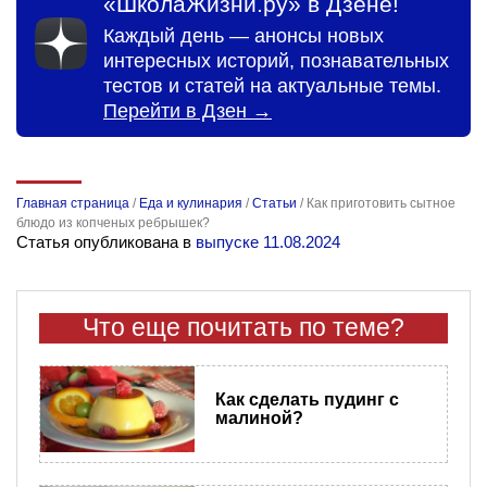
«ШколаЖизни.ру» в Дзене!
Каждый день — анонсы новых
интересных историй, познавательных
тестов и статей на актуальные темы.
Перейти в Дзен →
Главная страница
/
Еда и кулинария
/
Статьи
/
Как приготовить сытное
блюдо из копченых ребрышек?
Статья опубликована в
выпуске 11.08.2024
Что еще почитать по теме?
Как сделать пудинг с
малиной?