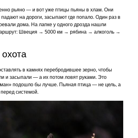
енно рьяно — и вот уже птицы пьяны в хлам. Они
, падают на дороги, засыпают где попало. Один раз в
гревали дома. На лапке у одного дрозда нашли
маршрут: Швеция → 5000 км → рябина → алкоголь →
 охота
 оставлять в камнях перебродившее зерно, чтобы
ли и засыпали — а их потом ловят руками. Это
бман» подошло бы лучше. Пьяная птица — не цель, а
перед системой.