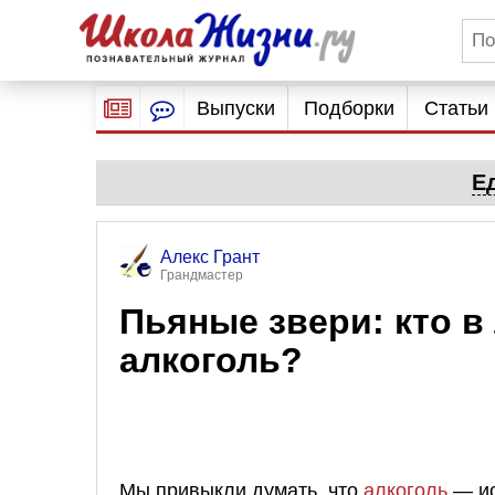
Выпуски
Подборки
Статьи
Е
Алекс Грант
Грандмастер
Пьяные звери: кто в
алкоголь?
Мы привыкли думать, что
алкоголь
— ис