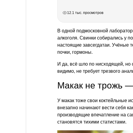
РЕКЛАМА
РЕКЛАМА
РЕКЛАМА
РЕКЛАМА
12.1 тыс. просмотров
В одной подмосковной лаборатор
алкоголя. Свинки собирались у п
настоящие завсегдатаи. Учёные т
почки, гормоны.
И да, всё шло по нисходящей, но
видимо, не требует трезвого анал
Макак не трожь —
У макак тоже свои коктейльные ис
внезапно начинают вести себя к
производящие впечатление на само
становятся тихими статистами.