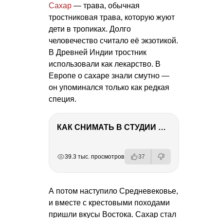
Сахар
— трава, обычная
тростниковая трава, которую жуют
дети в тропиках. Долго
человечество считало её экзотикой.
В Древней Индии тростник
использовали как лекарство. В
Европе о сахаре знали смутно —
он упоминался только как редкая
специя.
КАК СНИМАТЬ В СТУДИИ СО ВСПЫШКАМИ
РЕКЛАМА
РЕКЛАМА
РЕКЛАМА
РЕКЛАМА
39.3 тыс. просмотров
37
А потом наступило Средневековье,
и вместе с крестовыми походами
пришли вкусы Востока. Сахар стал