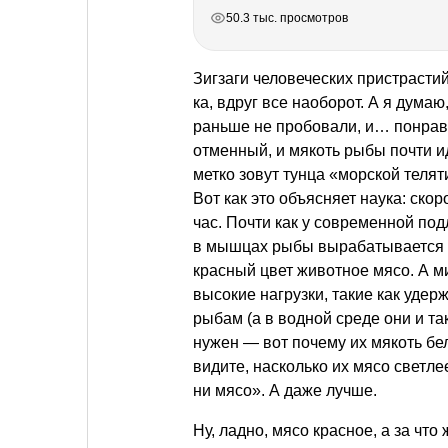
РЕКЛАМА
РЕКЛАМА
РЕКЛАМА
РЕКЛАМА
50.3 тыс. просмотров
Зигзаги человеческих пристрастий:
ка, вдруг все наоборот. А я дума
раньше не пробовали, и… понрави
отменный, и мякоть рыбы почти и
метко зовут тунца «морской теля
Вот как это объясняет наука: ско
час. Почти как у современной по
в мышцах рыбы вырабатывается м
красный цвет животное мясо. А м
высокие нагрузки, такие как уде
рыбам (а в водной среде они и та
нужен — вот почему их мякоть б
видите, насколько их мясо светлее
ни мясо». А даже лучше.
Ну, ладно, мясо красное, а за чт