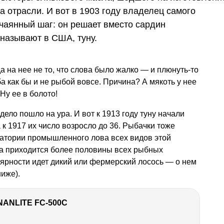
а отрасли. И вот в 1903 году владелец самого
тчаянный шаг: он решает вместо сардин
 называют в США, туну.
да на нее не то, что слова было жалко — и плюнуть-то
ба как бы и не рыбой вовсе. Причина? А мякоть у нее
 Ну ее в болото!
ело пошло на ура. И вот к 1913 году туну начали
 к 1917 их число возросло до 36. Рыбачки тоже
ватории промышленного лова всех видов этой
а приходится более половины всех рыбных
ярности идет дикий или фермерский лосось — о нем
иже).
NANLITE FC-500C