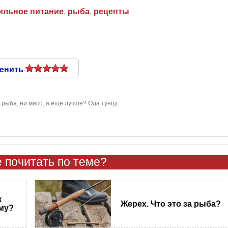
ильное питание
,
рыба
,
рецепты
енить
 рыба, ни мясо, а еще лучше? Ода тунцу
 почитать по теме?
к
Жерех. Что это за рыба?
му?