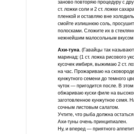
заново повторяю процедуру с дру
ст. ложки соли и 2 ст. ложки сах
пленкой и оставляю вне холодильн
смойте излишнюю соль, просушите
полосками. Сложите их в стеклян
нежнейшим малосольным вкусом
Ахи-туна
. (Гавайцы так называют
маринад: (1 ст. ложка рисового ук
кусочек имбиря, выжимаю 2 ст. л
на час. Прожариваю на сковороде
кунжутного семени до темного цв
чуток — пригодится после. В этом 
обжариваю куски филе на высоко
заготовленное кунжутное семя. 
сочным листовым салатом.
Учтите, что рыба должна остаться
Ахи-туны очень принципиален.
Ну, и вперед — приятного аппетит