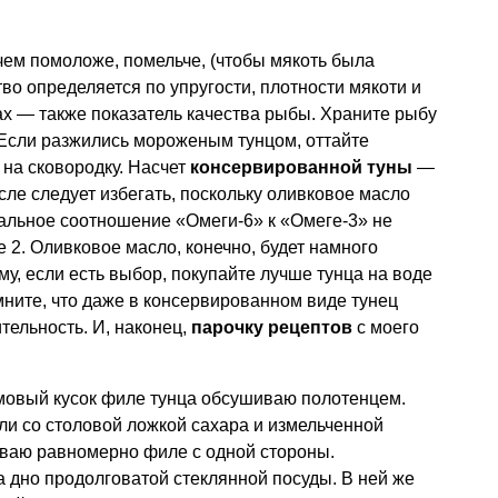
 чем помоложе, помельче, (чтобы мякоть была
тво определяется по упругости, плотности мякоти и
х — также показатель качества рыбы. Храните рыбу
 Если разжились мороженым тунцом, оттайте
на сковородку. Насчет
консервированной туны
—
асле следует избегать, поскольку оливковое масло
альное соотношение «Омеги-6» к «Омеге-3» не
 2. Оливковое масло, конечно, будет намного
у, если есть выбор, покупайте лучше тунца на воде
мните, что даже в консервированном виде тунец
тельность. И, наконец,
парочку рецептов
с моего
мовый кусок филе тунца обсушиваю полотенцем.
оли со столовой ложкой сахара и измельченной
ваю равномерно филе с одной стороны.
 дно продолговатой стеклянной посуды. В ней же