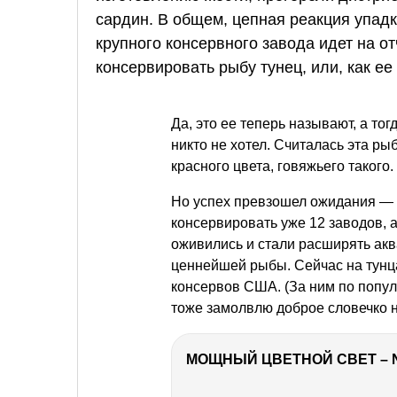
сардин. В общем, цепная реакция упадк
крупного консервного завода идет на о
консервировать рыбу тунец, или, как ее
Да, это ее теперь называют, а тог
никто не хотел. Считалась эта ры
красного цвета, говяжьего такого.
Но успех превзошел ожидания — д
консервировать уже 12 заводов, а
оживились и стали расширять ак
ценнейшей рыбы. Сейчас на тунц
консервов США. (За ним по попул
тоже замолвлю доброе словечко н
МОЩНЫЙ ЦВЕТНОЙ СВЕТ – 