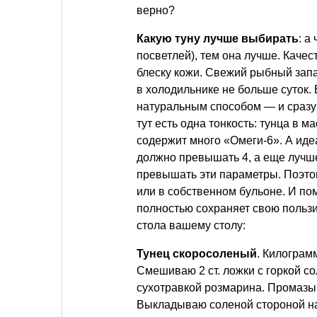
верно?
Какую туну лучше выбирать
: а
посветлей), тем она лучше. Качес
блеску кожи. Свежий рыбный запа
в холодильнике не больше суток.
натуральным способом — и сразу 
тут есть одна тонкость: тунца в м
содержит много «Омеги-6». А иде
должно превышать 4, а еще лучше
превышать эти параметры. Поэтом
или в собственном бульоне. И по
полностью сохраняет свою пользи
стола вашему столу:
Тунец скоросоленый
. Килограм
Смешиваю 2 ст. ложки с горкой с
сухотравкой розмарина. Промазы
Выкладываю соленой стороной на