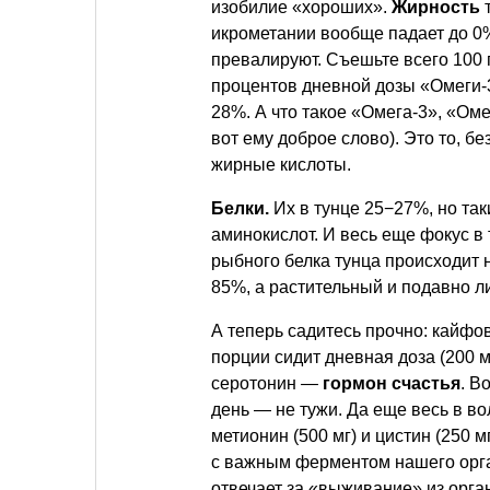
изобилие «хороших».
Жирность
т
икрометании вообще падает до 0%
превалируют. Съешьте всего 100
процентов дневной дозы «Омеги-
28%. А что такое «Омега-3», «Оме
вот ему доброе слово). Это то, б
жирные кислоты.
Белки.
Их в тунце 25−27%, но та
аминокислот. И весь еще фокус в 
рыбного белка тунца происходит н
85%, а растительный и подавно л
А теперь садитесь прочно: кайфов
порции сидит дневная доза (200 
серотонин —
гормон
счастья
. В
день — не тужи. Да еще весь в во
метионин (500 мг) и цистин (250 м
с важным ферментом нашего орг
отвечает за «выживание» из орга