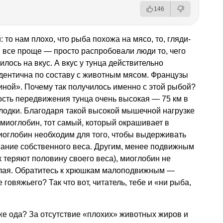
146
 то нам плохо, что рыба похожа на мясо, то, гляди-
ю, все проще — просто распробовали люди то, чего
лось на вкус. А вкус у тунца действительно
дентична по составу с животным мясом. Французы
тиной». Почему так получилось именно с этой рыбой?
рость передвижения тунца очень высокая — 75 км в
длодки. Благодаря такой высокой мышечной нагрузке
иоглобин, тот самый, который окрашивает в
иоглобин необходим для того, чтобы выдерживать
ржание собственного веса. Другим, менее подвижным
к теряют половину своего веса), миоглобин не
елая. Обратитесь к хрюшкам малоподвижным —
 говяжьего? Так что вот, читатель, тебе и «ни рыба,
о же ода? За отсутствие «плохих» животных жиров и