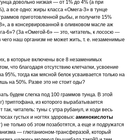
унца довольно низкая — от 1% до 4% (а при
), а все одно: жиры класса «Омега-3» в тунце
 граммов приготовленной рыбы, и получите 15%
3», а в консервированной в оливковом масле аж
га-6»? (За «Омегой-6» — это, читатель, к лососю —
ез чего наш организм не может жить,
т. е.
незаменимые
ких, в которые включены все 8 незаменимых
том, что благодаря отсутствию клетчатки, усвоение
а 95%, тогда как мясной белок усваивается только на
ишь на 50%. Разве это не стоит оды?
ать будем слегка под 100 граммов тунца. В этой
мг) триптофана, из которого вырабатывается
от так, читатель: туны с утра рубанул, и ходи весь
лосах густых и ногтях здоровых:
аминокислоты
г) не только об этом позаботятся, а еще и подружатся
анизма — глютанионом-трансферазой, который
низма «чужих» молекул (вышибала такой!) и тем