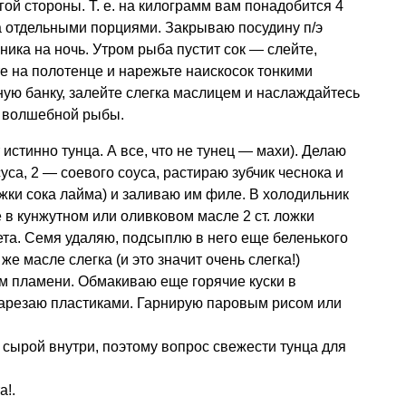
гой стороны.
Т. е.
на килограмм вам понадобится 4
ара отдельными порциями. Закрываю посудину п/э
ика на ночь. Утром рыба пустит сок — слейте,
 на полотенце и нарежьте наискосок тонкими
ную банку, залейте слегка маслицем и наслаждайтесь
 волшебной рыбы.
 истинно тунца. А все, что не тунец — махи). Делаю
суса, 2 — соевого соуса, растираю зубчик чеснока и
ожки сока лайма) и заливаю им филе. В холодильник
 в кунжутном или оливковом масле 2 ст. ложки
ета. Семя удаляю, подсыплю в него еще беленького
же масле слегка (и это значит очень слегка!)
м пламени. Обмакиваю еще горячие куски в
Нарезаю пластиками. Гарнирую паровым рисом или
 сырой внутри, поэтому вопрос свежести тунца для
а!.