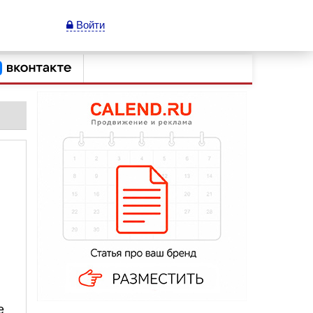
Войти
е