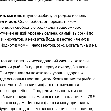
.
ия, магния
, в тунце изобилуют редкие и очень
ен и йод
. Селен работает перехватчиком-
ыбивает свободные радикалы и задерживает
 отмечен низкий уровень селена, самый высокий по
и инсультов, а нехватка йода известно к чему: в
одиотизмом» («человек-тормоз»). Богата туна и на
татов долголетних исследований ученых, которые
чении рыбы (а тунца в первую очередь) в наше
 Они сравнивали показатели уровня здоровья
 где основным поставщиком белка является рыба, с
азатели: в Исландии инфаркты отмечаются
ковых европейцев. Продолжительность жизни
ыбные продукты, самая высокая на планете — 78.5
рекрасных дам. Цифры и факты я могу приводить
будет просто дать несколько практических советов,