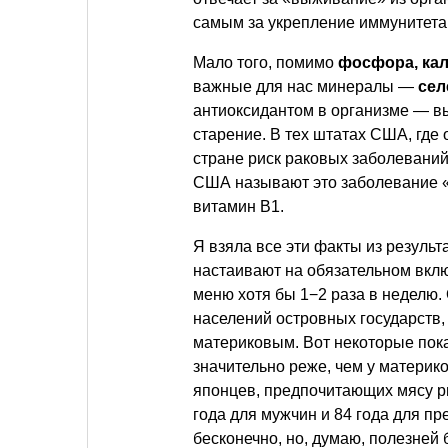
самым за укрепление иммунитета
Мало того, помимо
фосфора, кал
важные для нас минералы —
сел
антиоксидантом в организме — в
старение. В тех штатах США, где
стране риск раковых заболеваний 
США называют это заболевание «й
витамин В1.
Я взяла все эти факты из резуль
настаивают на обязательном вклю
меню хотя бы 1−2 раза в неделю.
населений островных государств,
материковым. Вот некоторые пок
значительно реже, чем у матери
японцев, предпочитающих мясу р
года для мужчин и 84 года для п
бесконечно, но, думаю, полезней 