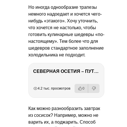
Но иногда однообразие трапезы
немного надоедает и хочется чего-
нибудь «этакого». Хочу уточнить,
что хочется не настолько, чтобы
готовить кулинарные шедевры «по-
настоящему». Тем более что для
шедевров стандартное заполнение
холодильника не подходит.
СЕВЕРНАЯ ОСЕТИЯ – ПУТЕШЕСТВИЕ НА КАВКАЗ часть 4
РЕКЛАМА
РЕКЛАМА
РЕКЛАМА
РЕКЛАМА
РЕКЛАМА
4.2 тыс. просмотров
0
Как можно разнообразить завтрак
из сосисок? Например, можно не
варить их, а поджарить. Способ