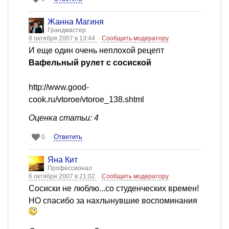
Жанна Магиня
Грандмастер
8 октября 2007 в 13:44
Сообщить модератору
И еще один очень неплохой рецепт
Вафельный рулет с сосиской
http://www.good-
cook.ru/vtoroe/vtoroe_138.shtml
Оценка статьи: 4
Ответить
0
Яна Кит
Профессионал
6 октября 2007 в 21:02
Сообщить модератору
Сосиски не люблю...со студенческих времен!
НО спасибо за нахлынувшие воспоминания