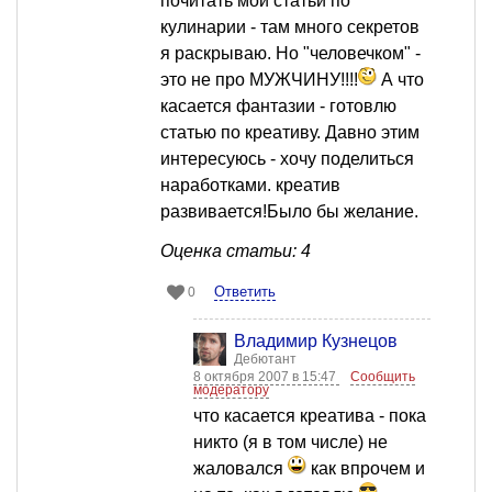
почитать мои статьи по
кулинарии - там много секретов
я раскрываю. Но "человечком" -
это не про МУЖЧИНУ!!!!
А что
касается фантазии - готовлю
статью по креативу. Давно этим
интересуюсь - хочу поделиться
наработками. креатив
развивается!Было бы желание.
Оценка статьи: 4
Ответить
0
Владимир Кузнецов
Дебютант
8 октября 2007 в 15:47
Сообщить
модератору
что касается креатива - пока
никто (я в том числе) не
жаловался
как впрочем и