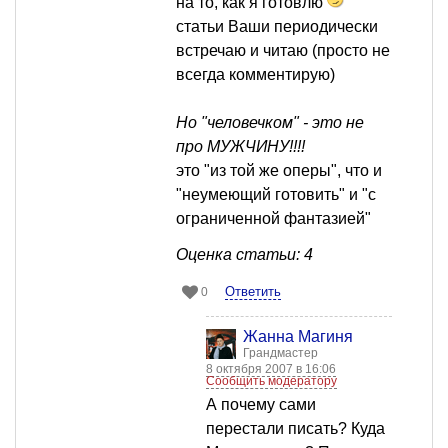
на то, как я готовлю
статьи Ваши периодически
встречаю и читаю (просто не
всегда комментирую)
Но "человечком" - это не
про МУЖЧИНУ!!!!
это "из той же оперы", что и
"неумеющий готовить" и "с
ограниченной фантазией"
Оценка статьи: 4
Ответить
0
Жанна Магиня
Грандмастер
8 октября 2007 в 16:06
Сообщить модератору
А почему сами
перестали писать? Куда