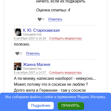
ничего, если их поджарить
Оценка статьи: 4
Ответить
0
К. Ю. Старохамская
Грандмастер
6 октября 2007 в 16:28
Сообщить модератору
полезно.
Ответить
0
Жанна Магиня
Грандмастер
6 октября 2007 в 14:37
Сообщить модератору
А по-моему, написано наоборот - невкусно...
Может, потому что я сосиски не люблю ?
Долго жила в Германии - там у сосисок
совсем другой вкус. Так и не нашла я в этом
Мы собираем файлы cookie и применяем
Яндекс.Метрику
.
изобилии ассортимента ТОГО вкуса... Это
Подробнее
ПРИНЯТЬ
типа - поездив на Мерсе , в автобус уже не