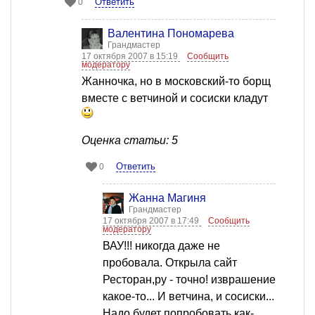
Ответить
0
Валентина Пономарева
Грандмастер
17 октября 2007 в 15:19
Сообщить
модератору
Жанночка, но в московский-то борщ
вместе с ветчиной и сосиски кладут
Оценка статьи: 5
Ответить
0
Жанна Магиня
Грандмастер
17 октября 2007 в 17:49
Сообщить
модератору
ВАУ!!! никогда даже не
пробовала. Открыла сайт
Ресторан,ру - точно! изврашение
какое-то... И ветчина, и сосиски...
Надо будет попробовать как-