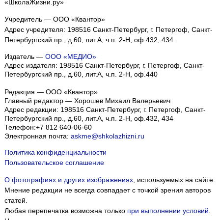
«ШколаЖизни.ру»
Учредитель — ООО «Квантор»
Адрес учредителя: 198516 Санкт-Петербург, г. Петергоф, Санкт-
Петербургский пр., д.60, лит.А, ч.п. 2-Н, оф.432, 434
Издатель —
ООО «МЕДИО»
Адрес издателя: 198516 Санкт-Петербург, г. Петергоф, Санкт-
Петербургский пр., д.60, лит.А, ч.п. 2-Н, оф.440
Редакция — ООО «Квантор»
Главный редактор — Хорошев Михаил Валерьевич
Адрес редакции:
198516
Санкт-Петербург, г. Петергоф
,
Санкт-
Петербургский пр., д.60, лит.А, ч.п. 2-Н, оф.432, 434
Телефон:
+7 812 640-06-60
Электронная почта:
askme@shkolazhizni.ru
Политика конфиденциальности
Пользовательское соглашение
О фотографиях и других изображениях
, используемых на сайте.
Мнение редакции не всегда совпадает с точкой зрения авторов
статей.
Любая перепечатка возможна только
при выполнении условий
.