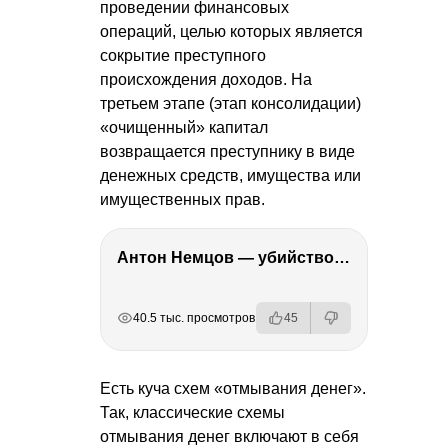
проведении финансовых
операций, целью которых является
сокрытие преступного
происхождения доходов. На
третьем этапе (этап консолидации)
«очищенный» капитал
возвращается преступнику в виде
денежных средств, имущества или
имущественных прав.
Антон Немцов — убийство Бориса Немцова, переезд в Дубай, семья и политика
РЕКЛАМА
РЕКЛАМА
РЕКЛАМА
РЕКЛАМА
40.5 тыс. просмотров
45
Есть куча схем «отмывания денег».
Так, классические схемы
отмывания денег включают в себя