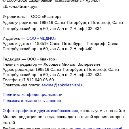
© 2000–2026 Ежедневный познавательный журнал
«ШколаЖизни.ру»
Учредитель — ООО «Квантор»
Адрес учредителя: 198516 Санкт-Петербург, г. Петергоф, Санкт-
Петербургский пр., д.60, лит.А, ч.п. 2-Н, оф.432, 434
Издатель —
ООО «МЕДИО»
Адрес издателя: 198516 Санкт-Петербург, г. Петергоф, Санкт-
Петербургский пр., д.60, лит.А, ч.п. 2-Н, оф.440
Редакция — ООО «Квантор»
Главный редактор — Хорошев Михаил Валерьевич
Адрес редакции:
198516
Санкт-Петербург, г. Петергоф
,
Санкт-
Петербургский пр., д.60, лит.А, ч.п. 2-Н, оф.432, 434
Телефон:
+7 812 640-06-60
Электронная почта:
askme@shkolazhizni.ru
Политика конфиденциальности
Пользовательское соглашение
О фотографиях и других изображениях
, используемых на сайте.
Мнение редакции не всегда совпадает с точкой зрения авторов
статей.
Любая перепечатка возможна только
при выполнении условий
.