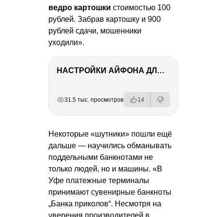
ведро картошки
стоимостью 100
рублей. Забрав картошку и 900
рублей сдачи, мошенники
уходили».
НАСТРОЙКИ АЙФОНА ДЛЯ ФОТО И ВИДЕО
РЕКЛАМА
РЕКЛАМА
РЕКЛАМА
РЕКЛАМА
31.5 тыс. просмотров
14
Некоторые «шутники» пошли ещё
дальше — научились обманывать
поддельными банкнотами не
только людей, но и машины. «В
Уфе платежные терминалы
принимают сувенирные банкноты
„Банка приколов“. Несмотря на
уверения производителей в