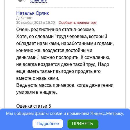
Ответить
0
Наталья Орлик
Дебютант
30 ноября 2012 в 16:20
Сообщить модератору
Очень реалистичная статья-резюме.
Хотя, со словами "труд человека, который
обладает навыками, наработанными годами,
конечно же, воздастся достойными
деньгами." можно поспорить. К сожалению,
не всегда воздается даже такой труд. Надо
еще иметь талант выгодно продать его
вместе с навыками.
Ведь есть масса примеров, когда даже гении
умирали в нищете.
Оценка статьи 5
Мы собираем файлы cookie и применяем
Яндекс.Метрику
.
Ответить
0
Подробнее
ПРИНЯТЬ
Natalya Bumerang