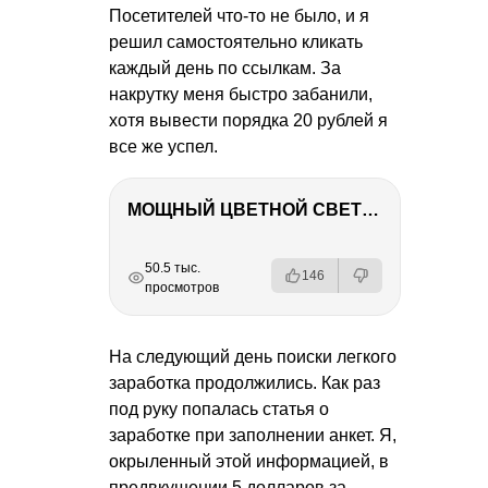
Посетителей что-то не было, и я
решил самостоятельно кликать
каждый день по ссылкам. За
накрутку меня быстро забанили,
хотя вывести порядка 20 рублей я
все же успел.
МОЩНЫЙ ЦВЕТНОЙ СВЕТ – NANLITE FC-500C
РЕКЛАМА
РЕКЛАМА
РЕКЛАМА
РЕКЛАМА
50.5 тыс.
146
просмотров
На следующий день поиски легкого
заработка продолжились. Как раз
под руку попалась статья о
заработке при заполнении анкет. Я,
окрыленный этой информацией, в
предвкушении 5 долларов за