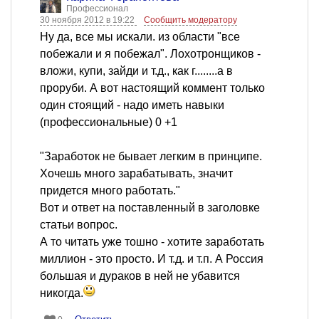
Профессионал
30 ноября 2012 в 19:22
Сообщить модератору
Ну да, все мы искали. из области "все
побежали и я побежал". Лохотронщиков -
вложи, купи, зайди и т.д., как г........а в
проруби. А вот настоящий коммент только
один стоящий - надо иметь навыки
(профессиональные) 0 +1
"Заработок не бывает легким в принципе.
Хочешь много зарабатывать, значит
придется много работать."
Вот и ответ на поставленный в заголовке
статьи вопрос.
А то читать уже тошно - хотите заработать
миллион - это просто. И т.д. и т.п. А Россия
большая и дураков в ней не убавится
никогда.