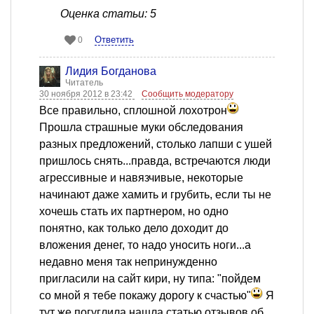
Оценка статьи: 5
Ответить
0
Лидия Богданова
Читатель
30 ноября 2012 в 23:42
Сообщить модератору
Все правильно, сплошной лохотрон
Прошла страшные муки обследования
разных предложений, столько лапши с ушей
пришлось снять...правда, встречаются люди
агрессивные и навязчивые, некоторые
начинают даже хамить и грубить, если ты не
хочешь стать их партнером, но одно
понятно, как только дело доходит до
вложения денег, то надо уносить ноги...а
недавно меня так непринужденно
пригласили на сайт кири, ну типа: "пойдем
со мной я тебе покажу дорогу к счастью"
Я
тут же погуглила нашла статью отзывов об