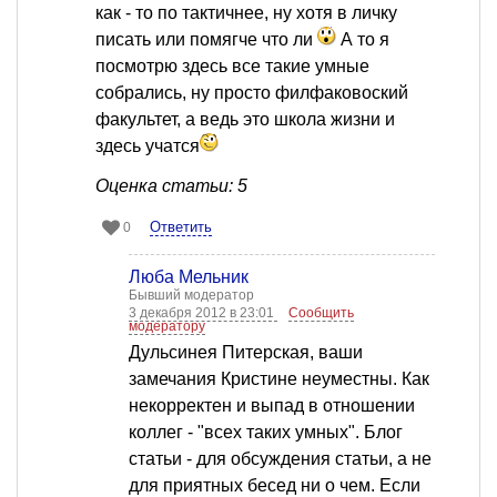
как - то по тактичнее, ну хотя в личку
писать или помягче что ли
А то я
посмотрю здесь все такие умные
собрались, ну просто филфаковоский
факультет, а ведь это школа жизни и
здесь учатся
Оценка статьи: 5
Ответить
0
Люба Мельник
Бывший модератор
3 декабря 2012 в 23:01
Сообщить
модератору
Дульсинея Питерская, ваши
замечания Кристине неуместны. Как
некорректен и выпад в отношении
коллег - "всех таких умных". Блог
статьи - для обсуждения статьи, а не
для приятных бесед ни о чем. Если