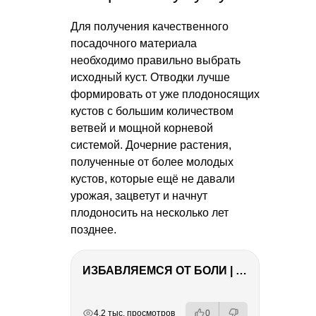
Для получения качественного
посадочного материала
необходимо правильно выбрать
исходный куст. Отводки лучше
формировать от уже плодоносящих
кустов с большим количеством
ветвей и мощной корневой
системой. Дочерние растения,
полученные от более молодых
кустов, которые ещё не давали
урожая, зацветут и начнут
плодоносить на несколько лет
позднее.
ИЗБАВЛЯЕМСЯ ОТ БОЛИ | Важность режима и питания
РЕКЛАМА
РЕКЛАМА
РЕКЛАМА
РЕКЛАМА
4.2 тыс. просмотров
0