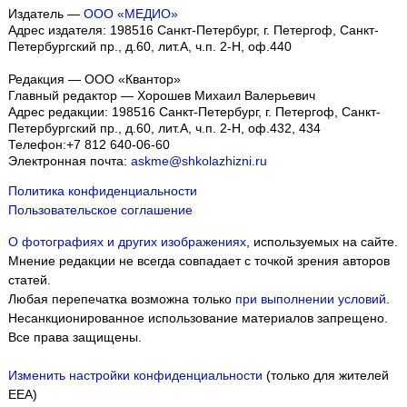
Издатель —
ООО «МЕДИО»
Адрес издателя: 198516 Санкт-Петербург, г. Петергоф, Санкт-
Петербургский пр., д.60, лит.А, ч.п. 2-Н, оф.440
Редакция — ООО «Квантор»
Главный редактор — Хорошев Михаил Валерьевич
Адрес редакции:
198516
Санкт-Петербург, г. Петергоф
,
Санкт-
Петербургский пр., д.60, лит.А, ч.п. 2-Н, оф.432, 434
Телефон:
+7 812 640-06-60
Электронная почта:
askme@shkolazhizni.ru
Политика конфиденциальности
Пользовательское соглашение
О фотографиях и других изображениях
, используемых на сайте.
Мнение редакции не всегда совпадает с точкой зрения авторов
статей.
Любая перепечатка возможна только
при выполнении условий
.
Несанкционированное использование материалов запрещено.
Все права защищены.
Изменить настройки конфиденциальности
(только для жителей
EEA)