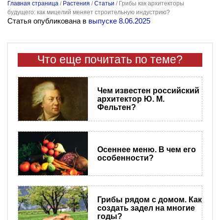
Главная страница
/
Растения
/
Статьи
/
Грибы как архитекторы
будущего: как мицелий меняет строительную индустрию?
Статья опубликована в
выпуске 8.06.2025
Что еще почитать по теме?
Чем известен российский
архитектор Ю. М.
Фельтен?
Осеннее меню. В чем его
особенности?
Грибы рядом с домом. Как
создать задел на многие
годы?