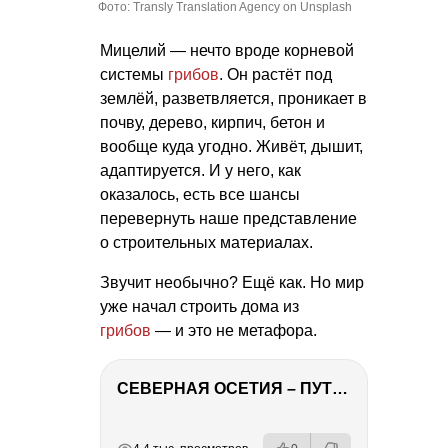
Фото: Transly Translation Agency on Unsplash
Мицелий — нечто вроде корневой
системы
грибов
. Он растёт под
землёй, разветвляется, проникает в
почву, дерево, кирпич, бетон и
вообще куда угодно. Живёт, дышит,
адаптируется. И у него, как
оказалось, есть все шансы
перевернуть наше представление
о строительных материалах.
Звучит необычно? Ещё как. Но мир
уже начал строить дома из
грибов
— и это не метафора.
СЕВЕРНАЯ ОСЕТИЯ – ПУТЕШЕСТВИЕ НА КАВКАЗ часть 4
РЕКЛАМА
РЕКЛАМА
РЕКЛАМА
РЕКЛАМА