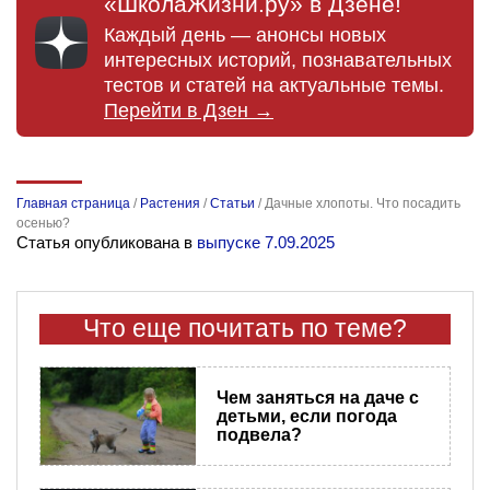
«ШколаЖизни.ру» в Дзене!
Каждый день — анонсы новых
интересных историй, познавательных
тестов и статей на актуальные темы.
Перейти в Дзен →
Главная страница
/
Растения
/
Статьи
/
Дачные хлопоты. Что посадить
осенью?
Статья опубликована в
выпуске 7.09.2025
Что еще почитать по теме?
Чем заняться на даче с
детьми, если погода
подвела?