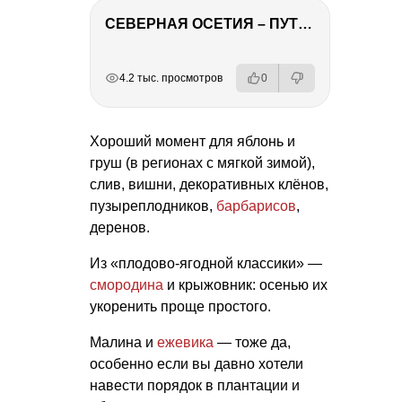
СЕВЕРНАЯ ОСЕТИЯ – ПУТЕШЕСТВИЕ НА КАВКАЗ часть 4
РЕКЛАМА
РЕКЛАМА
РЕКЛАМА
РЕКЛАМА
РЕКЛАМА
4.2 тыс. просмотров
0
Хороший момент для яблонь и
груш (в регионах с мягкой зимой),
слив, вишни, декоративных клёнов,
пузыреплодников,
барбарисов
,
деренов.
Из «плодово-ягодной классики» —
смородина
и крыжовник: осенью их
укоренить проще простого.
Малина и
ежевика
— тоже да,
особенно если вы давно хотели
навести порядок в плантации и