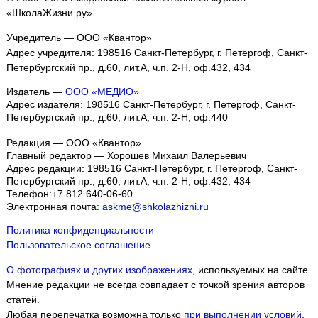
«ШколаЖизни.ру»
Учредитель — ООО «Квантор»
Адрес учредителя: 198516 Санкт-Петербург, г. Петергоф, Санкт-
Петербургский пр., д.60, лит.А, ч.п. 2-Н, оф.432, 434
Издатель —
ООО «МЕДИО»
Адрес издателя: 198516 Санкт-Петербург, г. Петергоф, Санкт-
Петербургский пр., д.60, лит.А, ч.п. 2-Н, оф.440
Редакция — ООО «Квантор»
Главный редактор — Хорошев Михаил Валерьевич
Адрес редакции:
198516
Санкт-Петербург, г. Петергоф
,
Санкт-
Петербургский пр., д.60, лит.А, ч.п. 2-Н, оф.432, 434
Телефон:
+7 812 640-06-60
Электронная почта:
askme@shkolazhizni.ru
Политика конфиденциальности
Пользовательское соглашение
О фотографиях и других изображениях
, используемых на сайте.
Мнение редакции не всегда совпадает с точкой зрения авторов
статей.
Любая перепечатка возможна только
при выполнении условий
.