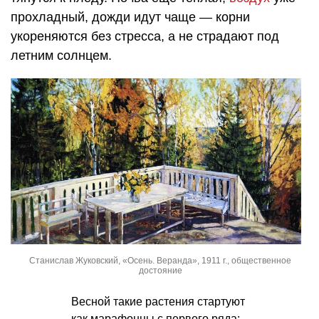
прохладный, дожди идут чаще — корни
укореняются без стресса, а не страдают под
летним солнцем.
Станислав Жуковский, «Осень. Веранда», 1911 г., общественное
достояние
Весной такие растения стартуют
как марафонцы с первого ряда: