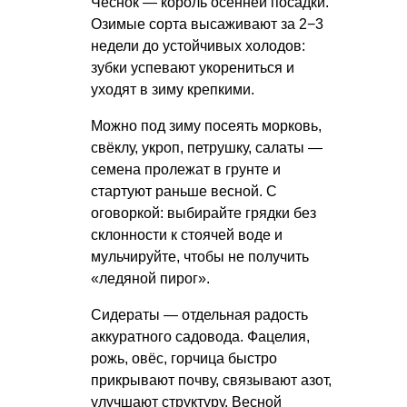
Чеснок — король осенней посадки.
Озимые сорта высаживают за 2−3
недели до устойчивых холодов:
зубки успевают укорениться и
уходят в зиму крепкими.
Можно под зиму посеять морковь,
свёклу, укроп, петрушку, салаты —
семена пролежат в грунте и
стартуют раньше весной. С
оговоркой: выбирайте грядки без
склонности к стоячей воде и
мульчируйте, чтобы не получить
«ледяной пирог».
Сидераты — отдельная радость
аккуратного садовода. Фацелия,
рожь, овёс, горчица быстро
прикрывают почву, связывают азот,
улучшают структуру. Весной