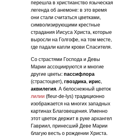
перешла в христианство языческая
легенда об анемоне: в это время
они стали считаться цветками,
символизирующими крестные
страдания Иисуса Христа, которые
выросли на Голгофе, на том месте,
где падали капли крови Спасителя.
Со страстями Господа и Девы
Марии ассоциируются и многие
другие цветы:
пассифлора
(страстоцвет),
гвоздика
,
ирис
,
аквилегия
. А белоснежный цветок
лилии
(fleur-de-lys) традиционно
изображается на многих западных
картинах Благовещения. Именно
этот цветок держит в руке архангел
Гавриил, принесший Деве Марии
благую весть о рождении Христа.