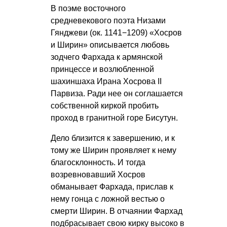
В поэме восточного
средневекового поэта Низами
Гянджеви (ок. 1141−1209) «Хосров
и Ширин» описывается любовь
зодчего Фархада к армянской
принцессе и возлюбленной
шахиншаха Ирана Хосрова II
Парвиза. Ради нее он соглашается
собственной киркой пробить
проход в гранитной горе Бисутун.
Дело близится к завершению, и к
тому же Ширин проявляет к нему
благосклонность. И тогда
возревновавший Хосров
обманывает Фархада, прислав к
нему гонца с ложной вестью о
смерти Ширин. В отчаянии Фархад
подбрасывает свою кирку высоко в