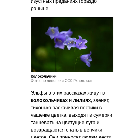
изустных преданиях гораздо
раньше.
Колокольчики
Фото: по лицензии CC0 Pxhere.com
Эльфы в этих рассказах живут в
колокольчиках
и
лилиях
, звенят,
тихонько раскачивая пестики в
чашечке цветка, выходят в сумерки
танцевать на цветущие луга и
возвращаются спать в венчики
цветов. Они приносят людям вести