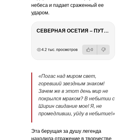
небеса и падает сраженный ее
ударом.
СЕВЕРНАЯ ОСЕТИЯ – ПУТЕШЕСТВИЕ НА КАВКАЗ часть 4
РЕКЛАМА
РЕКЛАМА
РЕКЛАМА
РЕКЛАМА
4.2 тыс. просмотров
0
«Погас над миром свет,
горевший звездным знаком!
Зачем же в этот день мир не
покрылся мраком? В небытии с
Ширин свидание мое! Я, не
промедливши, уйду в небытие!»
Эта берущая за душу легенда
находила отражение в творчестве