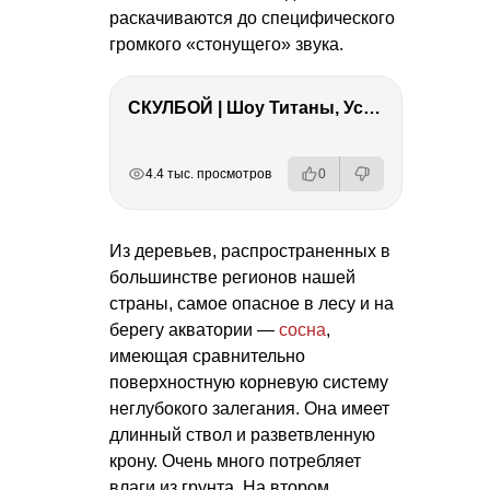
раскачиваются до специфического
громкого «стонущего» звука.
СКУЛБОЙ | Шоу Титаны, Усейн Болт, Ларрат, Зашквар!
РЕКЛАМА
РЕКЛАМА
РЕКЛАМА
РЕКЛАМА
4.4 тыс. просмотров
0
Из деревьев, распространенных в
большинстве регионов нашей
страны, самое опасное в лесу и на
берегу акватории —
сосна
,
имеющая сравнительно
поверхностную корневую систему
неглубокого залегания. Она имеет
длинный ствол и разветвленную
крону. Очень много потребляет
влаги из грунта. На втором