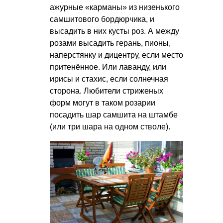
ажурные «карманы» из низенького
самшитового бордюрчика, и
высадить в них кусты роз. А между
розами высадить герань, пионы,
наперстянку и дицентру, если место
притенённое. Или лаванду, или
ирисы и стахис, если солнечная
сторона. Любители стриженых
форм могут в таком розарии
посадить шар самшита на штамбе
(или три шара на одном стволе).