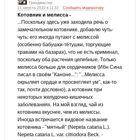
Грандмастер
21 августа 2010 в 11:33
Сообщить модератору
Котовник и мелисса -
...Поскольку здесь уже заходила речь о
замечательном котовнике, добавлю чуть-
чуть: его иногда путают с мелиссой
(особенно бабушки-тётушки, торгующие
травами на базарах), что не есть криминал,
поскольку оба растения целебные. Только
мелисса больше для сердечников (Ибн Сина
писал в своём "Каноне...": "...Мелисса
окрыляет сердце и просветляет ум", как-то
так, почти дословно), а котовник при
некоторых желудочно-кишечных
заболеваниях. На мой взгляд, чай из
котовника вкуснее, чем из мелиссы.
Иногда встречается видовое название
котовника - "мятный" (Nepeta cataria L.).
Nepeta cataria L. var. citriodora Beck. -