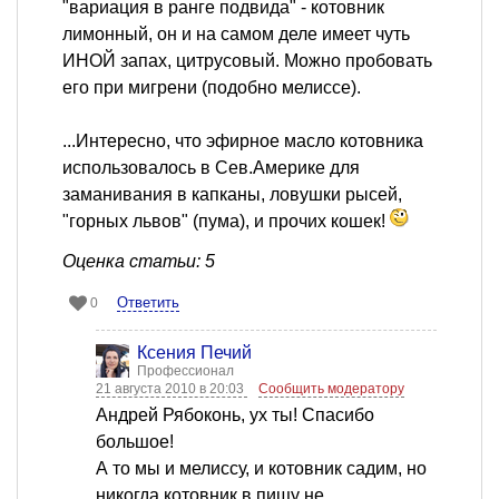
"вариация в ранге подвида" - котовник
лимонный, он и на самом деле имеет чуть
ИНОЙ запах, цитрусовый. Можно пробовать
его при мигрени (подобно мелиссе).
...Интересно, что эфирное масло котовника
использовалось в Сев.Америке для
заманивания в капканы, ловушки рысей,
"горных львов" (пума), и прочих кошек!
Оценка статьи: 5
Ответить
0
Ксения Печий
Профессионал
21 августа 2010 в 20:03
Сообщить модератору
Андрей Рябоконь, ух ты! Спасибо
большое!
А то мы и мелиссу, и котовник садим, но
никогда котовник в пищу не