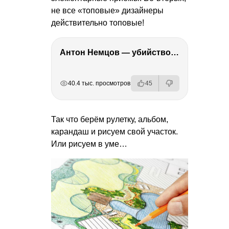
не все «топовые» дизайнеры
действительно топовые!
Антон Немцов — убийство Бориса Немцова, переезд в Дубай, семья и политика
РЕКЛАМА
РЕКЛАМА
РЕКЛАМА
РЕКЛАМА
40.4 тыс. просмотров
45
Так что берём рулетку, альбом,
карандаш и рисуем свой участок.
Или рисуем в уме…