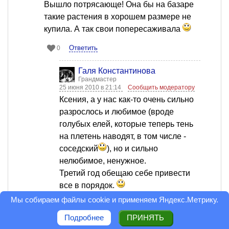
Вышло потрясающе! Она бы на базаре
такие растения в хорошем размере не
купила. А так свои попересаживала
Ответить
0
Галя Константинова
Грандмастер
25 июня 2010 в 21:14
Сообщить модератору
Ксения, а у нас как-то очень сильно
разрослось и любимое (вроде
голубых елей, которые теперь тень
на плетень наводят, в том числе -
соседский
), но и сильно
нелюбимое, ненужное.
Третий год обещаю себе привести
все в порядок.
Все. следующим летом - точно.
Мы собираем файлы cookie и применяем
Яндекс.Метрику
.
Оценка статьи: 5
Подробнее
ПРИНЯТЬ