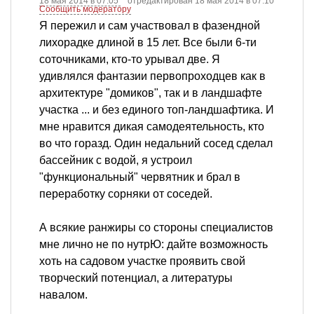
18 мая 2014 в 07:05
отредактирован 18 мая 2014 в 07:10
Сообщить модератору
Я пережил и сам участвовал в фазендной
лихорадке длиной в 15 лет. Все были 6-ти
соточниками, кто-то урывал две. Я
удивлялся фантазии первопроходцев как в
архитектуре "домиков", так и в ландшафте
участка ... и без единого топ-ландшафтика. И
мне нравится дикая самодеятельность, кто
во что горазд. Один недальний сосед сделал
бассейник с водой, я устроил
"функциональный" червятник и брал в
переработку сорняки от соседей.
А всякие ранжиры со стороны специалистов
мне лично не по нутрЮ: дайте возможность
хоть на садовом участке проявить свой
творческий потенциал, а литературы
навалом.