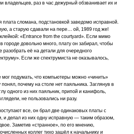
и владельцев, раз в час дежурный обзванивает их и
я плата сломана, подстановкой заведомо исправной.
ю, а старую сдавали на пере… ой, 1989 год же!
лейкой: «Entrance from the courtyard». Если мимо
 в городе довольно много, плату он забирал, чтобы
 разобрать её на детали для очередного
ктруму». Если же спектрумиста не оказывалось,
не мог подумать, что компьютеры можно «чинить»
 понял, почему на столе нет паяльника. Заглянув в
лу одного из них паяльник, припой и канифоль,
ыглядели, не пользовались ни разу.
поступают все, он брал две одинаковых платы с
 и делал из них одну исправную — таким образом,
вое. Заметив «странное», по его мнению,
очисленных коллег тихо зашёл к начальнику и