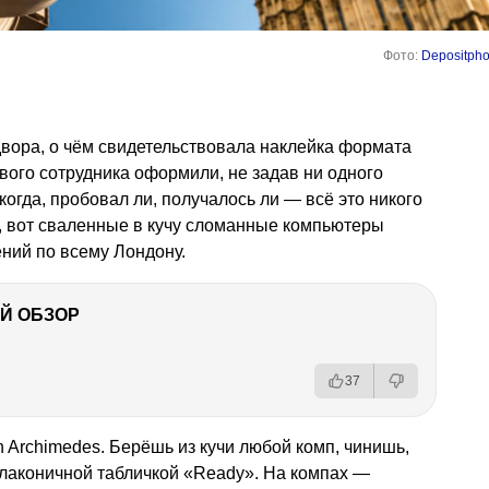
Фото:
Depositpho
двора, о чём свидетельствовала наклейка формата
ового сотрудника оформили, не задав ни одного
 когда, пробовал ли, получалось ли — всё это никого
л, вот сваленные в кучу сломанные компьютеры
ий по всему Лондону.
Й ОБЗОР
37
n Archimedes. Берёшь из кучи любой комп, чинишь,
лаконичной табличкой «Ready». На компах —