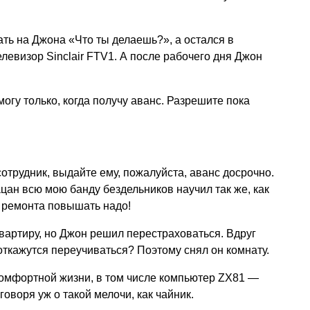
ать на Джона «Что ты делаешь?», а остался в
левизор Sinclair FTV1. А после рабочего дня Джон
могу только, когда получу аванс. Разрешите пока
отрудник, выдайте ему, пожалуйста, аванс досрочно.
ацан всю мою банду бездельников научил так же, как
ь ремонта повышать надо!
квартиру, но Джон решил перестраховаться. Вдруг
откажутся переучиваться? Поэтому снял он комнату.
комфортной жизни, в том числе компьютер ZX81 —
оворя уж о такой мелочи, как чайник.