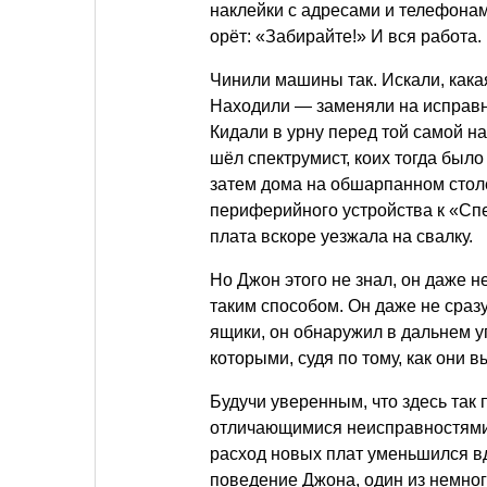
наклейки с адресами и телефонам
орёт: «Забирайте!» И вся работа.
Чинили машины так. Искали, кака
Находили — заменяли на исправну
Кидали в урну перед той самой нак
шёл спектрумист, коих тогда было
затем дома на обшарпанном столе
периферийного устройства к «Спе
плата вскоре уезжала на свалку.
Но Джон этого не знал, он даже 
таким способом. Он даже не сразу
ящики, он обнаружил в дальнем уг
которыми, судя по тому, как они в
Будучи уверенным, что здесь так 
отличающимися неисправностями,
расход новых плат уменьшился вд
поведение Джона, один из немног