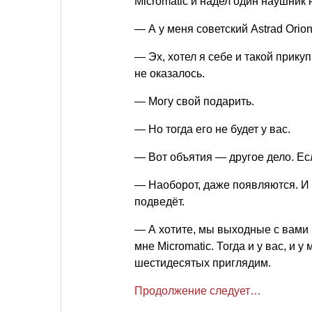
Micromatic и надел один наушник 
— А у меня советский Astrad Orio
— Эх, хотел я себе и такой прику
не оказалось.
— Могу свой подарить.
— Но тогда его не будет у вас.
— Вот объятия — другое дело. Есл
— Наоборот, даже появляются. И 
подведёт.
— А хотите, мы выходные с вами 
мне Micromatic. Тогда и у вас, и у
шестидесятых приглядим.
Продолжение следует…