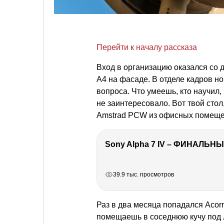
Перейти к началу рассказа
Вход в организацию оказался со 
А4 на фасаде. В отделе кадров н
вопроса. Что умеешь, кто научил,
не заинтересовало. Вот твой сто
Amstrad PCW из офисных помещен
Sony Alpha 7 IV – ФИНАЛЬНЫ
РЕКЛАМА
РЕКЛАМА
РЕКЛАМА
РЕКЛАМА
39.9 тыс. просмотров
Раз в два месяца попадался Acor
помещаешь в соседнюю кучу под 