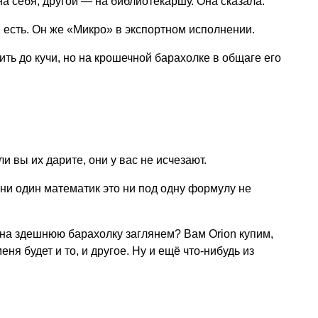
на себя, другой — на библиотекаршу. Она сказала:
n есть. Он же «Микро» в экспортном исполнении.
пить до кучи, но на крошечной барахолке в общаге его
и вы их дарите, они у вас не исчезают.
ни один математик это ни под одну формулу не
на здешнюю барахолку заглянем? Вам Orion купим,
 меня будет и то, и другое. Ну и ещё что-нибудь из