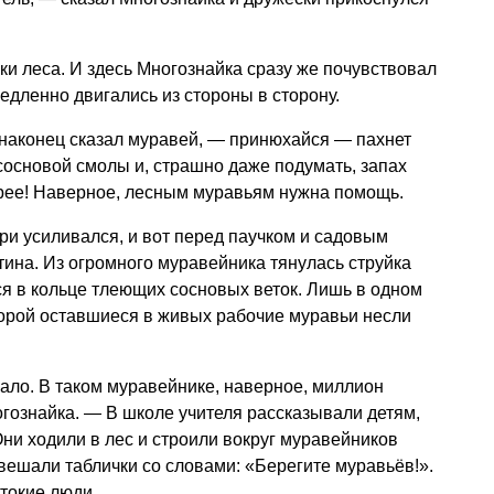
ки леса. И здесь Многознайка сразу же почувствовал
медленно двигались из стороны в сторону.
 наконец сказал муравей, — принюхайся — пахнет
 сосновой смолы и, страшно даже подумать, запах
рее! Наверное, лесным муравьям нужна помощь.
ари усиливался, и вот перед паучком и садовым
ина. Из огромного муравейника тянулась струйка
я в кольце тлеющих сосновых веток. Лишь в одном
торой оставшиеся в живых рабочие муравьи несли
ало. В таком муравейнике, наверное, миллион
гознайка. — В школе учителя рассказывали детям,
Они ходили в лес и строили вокруг муравейников
вешали таблички со словами: «Берегите муравьёв!».
стокие люди…