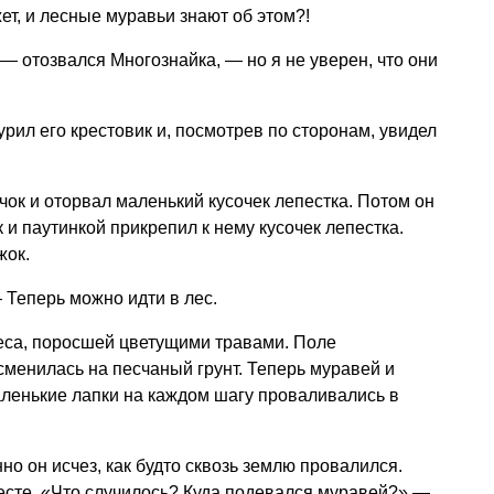
т, и лесные муравьи знают об этом?!
— отозвался Многознайка, — но я не уверен, что они
урил его крестовик и, посмотрев по сторонам, увидел
чок и оторвал маленький кусочек лепестка. Потом он
и паутинкой прикрепил к нему кусочек лепестка.
жок.
Теперь можно идти в лес.
леса, поросшей цветущими травами. Поле
сменилась на песчаный грунт. Теперь муравей и
аленькие лапки на каждом шагу проваливались в
о он исчез, как будто сквозь землю провалился.
есте. «Что случилось? Куда подевался муравей?» —