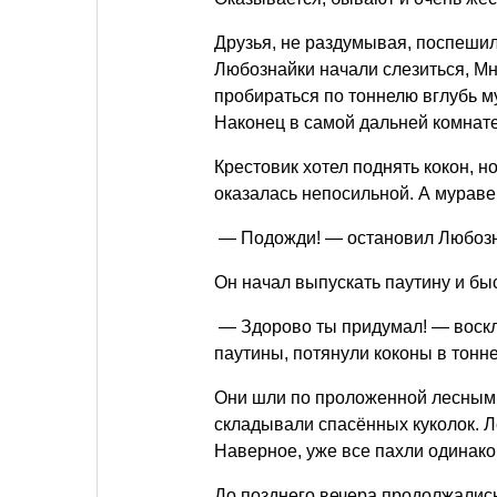
Друзья, не раздумывая, поспешил
Любознайки начали слезиться, Мн
пробираться по тоннелю вглубь м
Наконец в самой дальней комнате
Крестовик хотел поднять кокон, н
оказалась непосильной. А мураве
— Подожди! — остановил Любозна
Он начал выпускать паутину и бы
— Здорово ты придумал! — воскли
паутины, потянули коконы в тонне
Они шли по проложенной лесными
складывали спасённых куколок. 
Наверное, уже все пахли одинако
До позднего вечера продолжалис