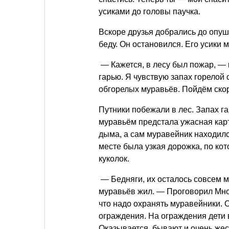
усиками до головы паучка.
Вскоре друзья добрались до опуш
беду. Он остановился. Его усики 
— Кажется, в лесу был пожар, —
гарью. Я чувствую запах горелой
обгорелых муравьёв. Пойдём ско
Путники побежали в лес. Запах г
муравьём предстала ужасная карт
дыма, а сам муравейник находилс
месте была узкая дорожка, по ко
куколок.
— Бедняги, их осталось совсем м
муравьёв жил. — Проговорил Мно
что надо охранять муравейники. 
ограждения. На ограждения дети 
Оказывается, бывают и очень же