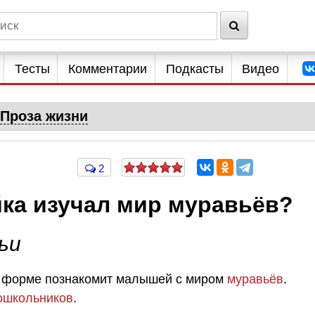
Тесты
Комментарии
Подкасты
Видео
Проза жизни
2
йка изучал мир муравьёв?
ьи
 форме познакомит малышей с миром
муравьёв
.
ошкольников
.