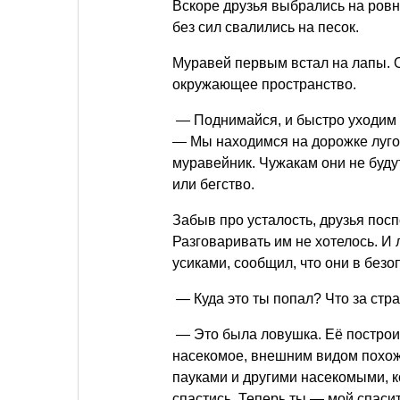
Вскоре друзья выбрались на ровн
без сил свалились на песок.
Муравей первым встал на лапы. О
окружающее пространство.
— Поднимайся, и быстро уходим о
— Мы находимся на дорожке лугов
муравейник. Чужакам они не будут
или бегство.
Забыв про усталость, друзья посп
Разговаривать им не хотелось. И 
усиками, сообщил, что они в без
— Куда это ты попал? Что за стр
— Это была ловушка. Её построи
насекомое, внешним видом похоже
пауками и другими насекомыми, к
спастись. Теперь ты — мой спаси