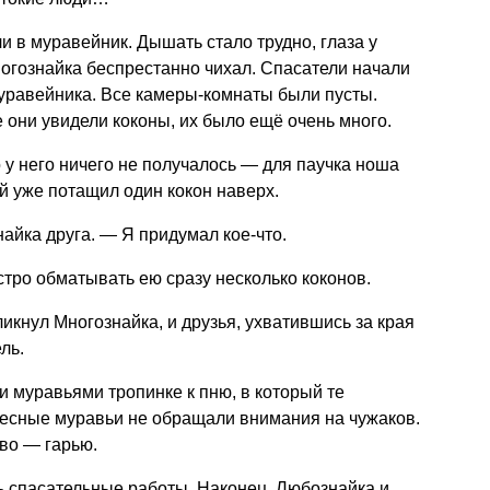
и в муравейник. Дышать стало трудно, глаза у
огознайка беспрестанно чихал. Спасатели начали
уравейника. Все камеры-комнаты были пусты.
 они увидели коконы, их было ещё очень много.
о у него ничего не получалось — для паучка ноша
й уже потащил один кокон наверх.
йка друга. — Я придумал кое-что.
стро обматывать ею сразу несколько коконов.
кнул Многознайка, и друзья, ухватившись за края
ль.
 муравьями тропинке к пню, в который те
Лесные муравьи не обращали внимания на чужаков.
во — гарью.
ь спасательные работы. Наконец, Любознайка и