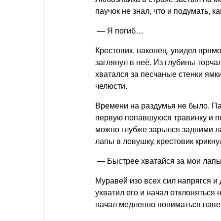
паучок не знал, что и подумать, к
— Я погиб…
Крестовик, наконец, увидел прям
заглянул в неё. Из глубины торча
хватался за песчаные стенки ямки
челюсти.
Времени на раздумья не было. Па
первую попавшуюся травинку и п
можно глубже зарылся задними ла
лапы в ловушку, крестовик крикну
— Быстрее хватайся за мои лапы
Муравей изо всех сил напрягся и
ухватил его и начал отклоняться 
начал медленно пониматься наве