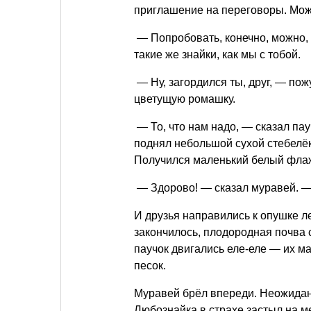
приглашение на переговоры. Може
— Попробовать, конечно, можно, 
такие же знайки, как мы с тобой.
— Ну, загордился ты, друг, — пож
цветущую ромашку.
— То, что нам надо, — сказал пау
поднял небольшой сухой стебелёк 
Получился маленький белый фла
— Здорово! — сказал муравей. — 
И друзья направились к опушке 
закончилось, плодородная почва 
паучок двигались еле-еле — их м
песок.
Муравей брёл впереди. Неожиданн
Любознайка в страхе застыл на м