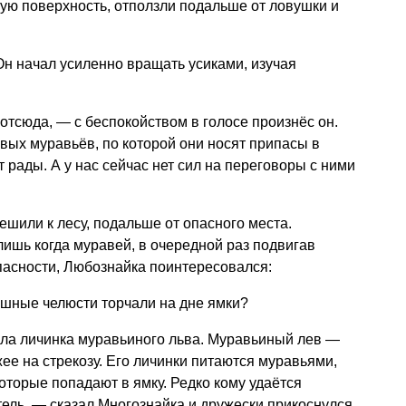
ую поверхность, отползли подальше от ловушки и
н начал усиленно вращать усиками, изучая
тсюда, — с беспокойством в голосе произнёс он.
ых муравьёв, по которой они носят припасы в
 рады. А у нас сейчас нет сил на переговоры с ними
ешили к лесу, подальше от опасного места.
лишь когда муравей, в очередной раз подвигав
опасности, Любознайка поинтересовался:
ашные челюсти торчали на дне ямки?
ла личинка муравьиного льва. Муравьиный лев —
е на стрекозу. Его личинки питаются муравьями,
оторые попадают в ямку. Редко кому удаётся
тель, — сказал Многознайка и дружески прикоснулся