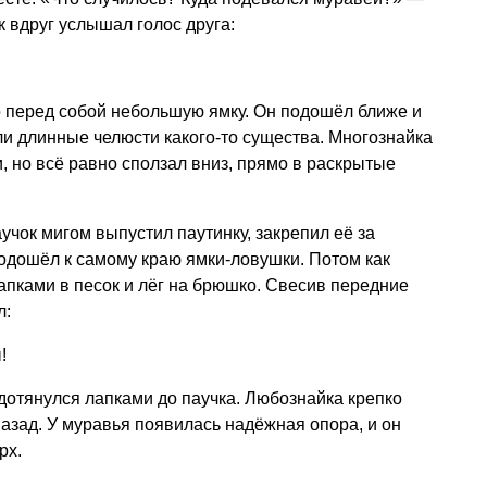
ак вдруг услышал голос друга:
о перед собой небольшую ямку. Он подошёл ближе и
ли длинные челюсти какого-то существа. Многознайка
, но всё равно сползал вниз, прямо в раскрытые
учок мигом выпустил паутинку, закрепил её за
одошёл к самому краю ямки-ловушки. Потом как
пками в песок и лёг на брюшко. Свесив передние
л:
!
 дотянулся лапками до паучка. Любознайка крепко
назад. У муравья появилась надёжная опора, и он
рх.