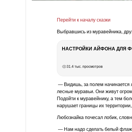
Перейти к началу сказки
Выбравшись из муравейника, друз
НАСТРОЙКИ АЙФОНА ДЛЯ 
РЕКЛАМА
РЕКЛАМА
РЕКЛАМА
РЕКЛАМА
31.4 тыс. просмотров
— Видишь, за полем начинается 
лесные муравьи. Они живут огро
Подойти к муравейнику, а тем бол
нарушает границы их территории,
Любознайка почесал лобик, словно
— Нам надо сделать белый флажо