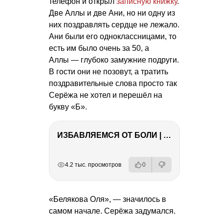
телефон и открыл
записную книжку
.
Две Аллы и две Ани, но ни одну из
них поздравлять сердце не лежало.
Ани были его одноклассницами, то
есть им было очень за 50, а
Аллы — глубоко замужние подруги.
В гости они не позовут, а тратить
поздравительные слова просто так
Серёжа не хотел и перешёл на
букву «Б».
ИЗБАВЛЯЕМСЯ ОТ БОЛИ | Важность режима и питания
РЕКЛАМА
РЕКЛАМА
РЕКЛАМА
РЕКЛАМА
4.2 тыс. просмотров
0
«Белякова Оля», — значилось в
самом начале. Серёжа задумался.