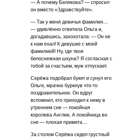
— А почему Белякова? — спросил
он вместо «Здравствуйте».
— Так у меня девичья фамилия…
— удивлённо ответила Ольга и,
догадавшись, захохотала: — Он не
к нам ехал! К девушке с моей
фамилией! Ну, где твоя
белоснежная шхуна? Я согласная с
тобой за счастьем, муж отпускает.
Серёжа подобрал букет и сунул его
Ольге, мрачно буркнув что-то
поздравительное. Он вдруг
вспомнил, кто приходил к нему в
утреннем сне — покойная
королева Англии. А покойница во
сне — плохая примета…
За столом Серёжа сидел грустный