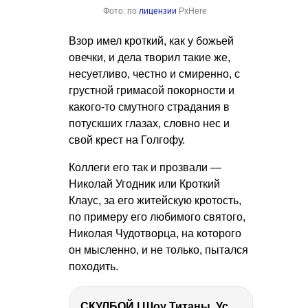
Фото: по
лицензии
PxHere
Взор имел кроткий, как у божьей
овечки, и дела творил такие же,
несуетливо, честно и смиренно, с
грустной гримасой покорности и
какого-то смутного страдания в
потускших глазах, словно нес и
свой крест на Голгофу.
Коллеги его так и прозвали —
Николай Угодник или Кроткий
Клаус, за его житейскую кротость,
по примеру его любимого святого,
Николая Чудотворца, на которого
он мысленно, и не только, пытался
походить.
СКУЛБОЙ | Шоу Титаны, Усейн Болт, Ларрат, Зашквар!