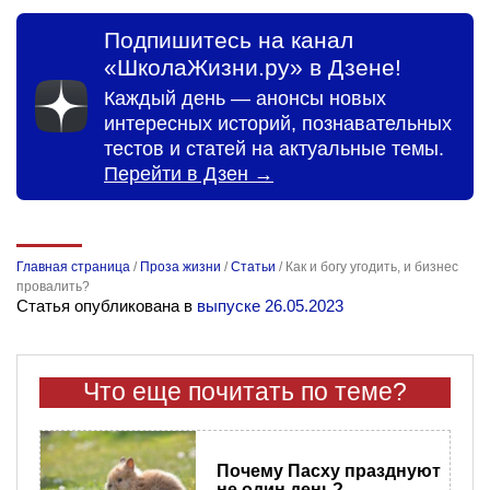
Подпишитесь на канал
«ШколаЖизни.ру» в Дзене!
Каждый день — анонсы новых
интересных историй, познавательных
тестов и статей на актуальные темы.
Перейти в Дзен →
Главная страница
/
Проза жизни
/
Статьи
/
Как и богу угодить, и бизнес
провалить?
Статья опубликована в
выпуске 26.05.2023
Что еще почитать по теме?
Почему Пасху празднуют
не один день?