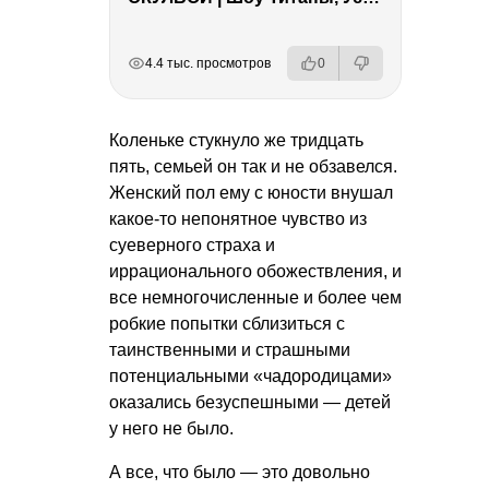
РЕКЛАМА
РЕКЛАМА
РЕКЛАМА
4.4 тыс. просмотров
0
Коленьке стукнуло же тридцать
пять, семьей он так и не обзавелся.
Женский пол ему с юности внушал
какое-то непонятное чувство из
суеверного страха и
иррационального обожествления, и
все немногочисленные и более чем
робкие попытки сблизиться с
таинственными и страшными
потенциальными «чадородицами»
оказались безуспешными — детей
у него не было.
А все, что было — это довольно