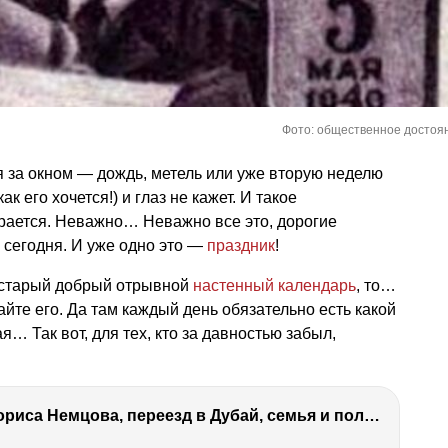
Фото: общественное достоя
я за окном — дождь, метель или уже вторую неделю
ак его хочется!) и глаз не кажет. И такое
бирается. Неважно… Неважно все это, дорогие
 сегодня. И уже одно это —
праздник
!
я старый добрый отрывной
настенный календарь
, то…
айте его. Да там каждый день обязательно есть какой
я… Так вот, для тех, кто за давностью забыл,
Антон Немцов — убийство Бориса Немцова, переезд в Дубай, семья и политика