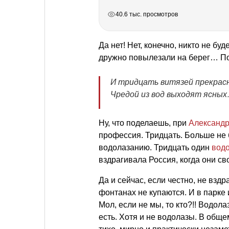
РЕКЛАМА
РЕКЛАМА
РЕКЛАМА
40.6 тыс. просмотров
Да нет! Нет, конечно, никто не бу
дружно повылезали на берег… По
И тридцать витязей прекрас
Чредой из вод выходят ясных
Ну, что поделаешь, при
Александр
профессия. Тридцать. Больше не 
водолазанию. Тридцать один
вод
вздрагивала Россия, когда они св
Да и сейчас, если честно, не взд
фонтанах не купаются. И в парке 
Мол, если не мы, то кто?!! Водол
есть. Хотя и не водолазы. В общ