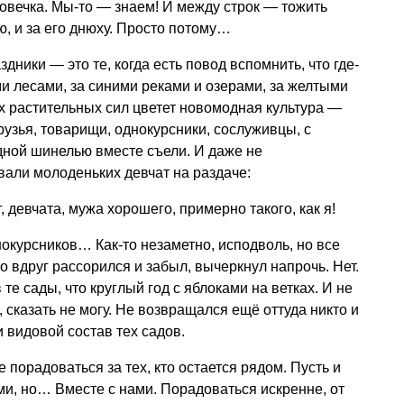
овечка. Мы-то — знаем! И между строк — тожить
ю, и за его днюху. Просто потому…
дники — это те, когда есть повод вспомнить, что где-
ми лесами, за синими реками и озерами, за желтыми
их растительных сил цветет новомодная культура —
рузья, товарищи, однокурсники, сослуживцы, с
одной шинелью вместе съели. И даже не
али молоденьких девчат на раздаче:
, девчата, мужа хорошего, примерно такого, как я!
окурсников… Как-то незаметно, исподволь, но все
о вдруг рассорился и забыл, вычеркнул напрочь. Нет.
 те сады, что круглый год с яблоками на ветках. И не
, сказать не могу. Не возвращался ещё оттуда никто и
 видовой состав тех садов.
не порадоваться за тех, кто остается рядом. Пусть и
ми, но… Вместе с нами. Порадоваться искренне, от