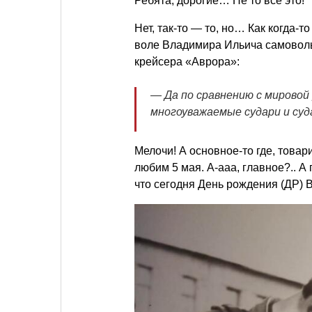
Ребята, дорогие… Не то все это!
Нет, так-то — то, но… Как когда-т
воле Владимира Ильича самоволь
крейсера «Аврора»:
— Да по сравнению с мировой
многоуважаемые судари и суд
Мелочи! А основное-то где, товар
любим 5 мая. А-ааа, главное?.. А
что сегодня День рождения (ДР) В