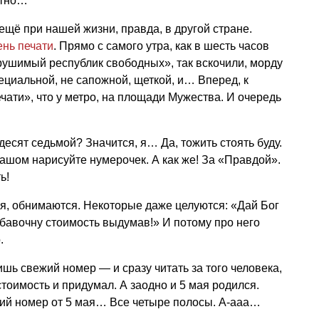
етно…
 ещё при нашей жизни, правда, в другой стране.
ень печати
. Прямо с самого утра, как в шесть часов
рушимый республик свободных», так вскочили, морду
ециальной, не сапожной, щеткой, и… Вперед, к
ати», что у метро, на площади Мужества. И очередь
десят седьмой? Значится, я… Да, тожить стоять буду.
ашом нарисуйте нумерочек. А как же! За «Правдой».
ь!
я, обнимаются. Некоторые даже целуются: «Дай Бог
ибавочну стоимость выдумав!» И потому про него
.
пишь свежий номер — и сразу читать за того человека,
тоимость и придумал. А заодно и 5 мая родился.
ий номер от 5 мая… Все четыре полосы. А-ааа…