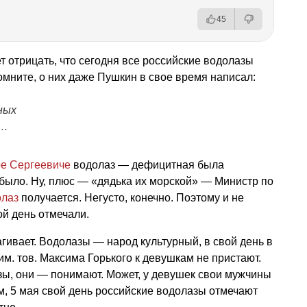
45
дет отрицать, что сегодня все российские водолазы
мните, о них даже Пушкин в свое время написал:
ных
…
е Сергеевиче
водолаз — дефицитная была
было. Ну, плюс — «дядька их морской» — Министр по
олаз
получается. Негусто, конечно. Поэтому и не
ой день отмечали.
рагивает. Водолазы — народ культурный, в свой день в
им. тов. Максима Горького к девушкам не пристают.
азы, они — понимают. Может, у девушек свои мужчины
ем, 5 мая свой день российские водолазы отмечают