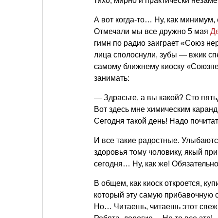
тихо, мирно и практически незам
А вот когда-то… Ну, как минимум,
Отмечали мы все дружно 5 мая
Д
гимн по радио заиграет «Союз не
лица сполоснули, зубы — вжик сп
самому ближнему киоску «Союзпеч
занимать:
— Здрасьте, а вы какой? Сто пять
Вот здесь мне химическим каранд
Сегодня такой день! Надо почитат
И все такие радостные. Улыбаютс
здоровья тому чоловику, якый пр
сегодня… Ну, как же! Обязательно
В общем, как киоск откроется, ку
который эту самую прибавочную с
Но… Читаешь, читаешь этот свеж