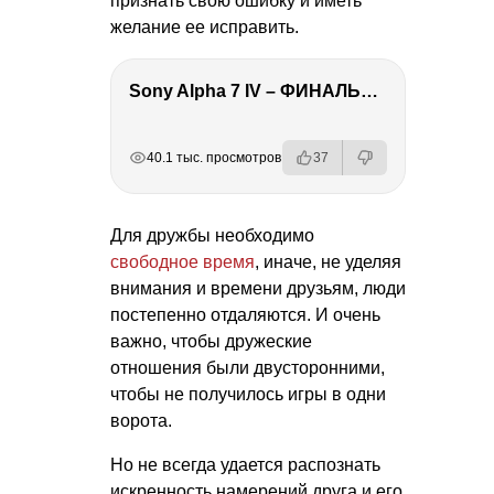
признать свою ошибку и иметь
желание ее исправить.
Sony Alpha 7 IV – ФИНАЛЬНЫЙ ОБЗОР
РЕКЛАМА
РЕКЛАМА
РЕКЛАМА
40.1 тыс. просмотров
37
Для дружбы необходимо
свободное время
, иначе, не уделяя
внимания и времени друзьям, люди
постепенно отдаляются. И очень
важно, чтобы дружеские
отношения были двусторонними,
чтобы не получилось игры в одни
ворота.
Но не всегда удается распознать
искренность намерений друга и его