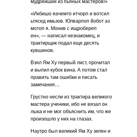
мудрейший из пьяных мастеров!»
«Икбишо яачемто итчорп и вотсил
ьтясед имьзов. Юлварпоп йобот аз
мотоп я. Монив с ищробереп
ен», — написал незнакомец, и
трактирщик подал еще десять
кувшинов.
Взял Ям Ху первый лист, прочитал
и выпил кубок вина. А потом стал
править там ошибки и писать
замечания…
Грустно несли из трактира великого
мастера ученики, ибо не вязал он
лыка и не мог объяснить им, что же
произошло у них на глазах.
Наутро был великий Ям Ху зелен и