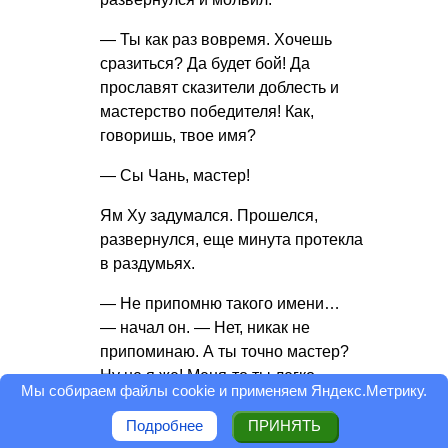
— Ты как раз вовремя. Хочешь
сразиться? Да будет бой! Да
прославят сказители доблесть и
мастерство победителя! Как,
говоришь, твое имя?
— Сы Чань, мастер!
Ям Ху задумался. Прошелся,
развернулся, еще минута протекла
в раздумьях.
— Не припомню такого имени…
— начал он. — Нет, никак не
припоминаю. А ты точно мастер?
Ну не я же! Меня-то ты легко
Мы собираем файлы cookie и применяем
Яндекс.Метрику
.
нашел, меня все знают! А с тобой
что проку сражаться? Никто о тебе
Подробнее
ПРИНЯТЬ
даже не слышал. Победишь тебя —