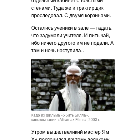
отдельный кабинет с толстыми
стенами. Туда же и трактирщик
проследовал. С двумя корзинами.
Остались ученики в зале — гадать,
что задумали учителя. И пить чай,
ибо ничего другого им не подали. А
там и ночь наступила…
Кадр из фильма «Убить Билла»,
кинокомпании «Miramax Films», 2003 г.
Утром вышел великий мастер Ям
Ху, поклонился другому великому