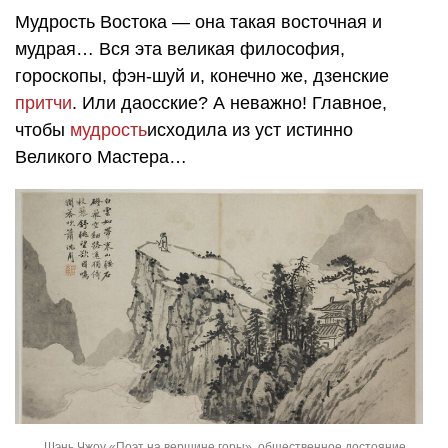
Мудрость Востока — она такая восточная и
мудрая… Вся эта великая философия,
гороскопы, фэн-шуй и, конечно же, дзенские
притчи
. Или даосские? А неважно! Главное,
чтобы
мудрость
исходила из уст истинно
Великого Мастера…
Шэнь Чжоу «Поэт на вершине горы», общественное достояние