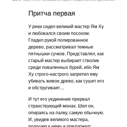
Притча первая
У реки сидел великий мастер Ям Ху
и любовался своим посохом.
Гладил рукой полированное
дерево, рассматривал темные
пятнышки сучков. Представлял, как
старый мастер выбирает стволик
среди поваленных бурей, ибо Ям
Ху строго-настрого запретил ему
убивать живое древо, как сушит его
и обстругивает…
И тут его уединение прервал
странствующий монах. Шел он,
опираясь на палку, самую обычную.
И, увидев великого мастера,
подошел к нему и предложил: