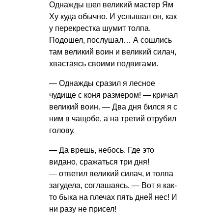
Однажды шел великий мастер Ям
Ху куда обычно. И услышал он, как
у перекрестка шумит толпа.
Подошел, послушал… А сошлись
там великий воин и великий силач,
хвастаясь своими подвигами.
— Однажды сразил я лесное
чудище с коня размером! — кричал
великий воин. — Два дня бился я с
ним в чащобе, а на третий отрубил
голову.
— Да врешь, небось. Где это
видано, сражаться три дня!
— ответил великий силач, и толпа
загудела, соглашаясь. — Вот я как-
то быка на плечах пять дней нес! И
ни разу не присел!