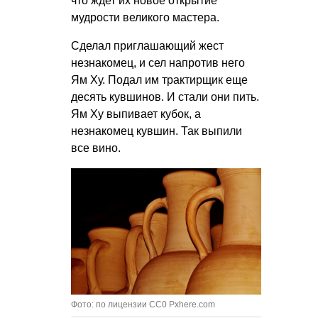
что ждет их новое открытие
мудрости великого мастера.
Сделал приглашающий жест
незнакомец, и сел напротив него
Ям Ху. Подал им трактирщик еще
десять кувшинов. И стали они пить.
Ям Ху выпивает кубок, а
незнакомец кувшин. Так выпили
все вино.
Фото: по лицензии CC0 Pxhere.com