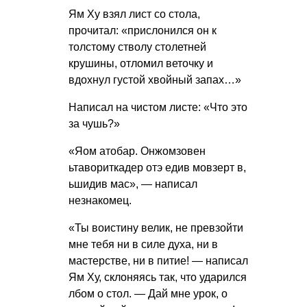
Ям Ху взял лист со стола,
прочитал: «прислонился он к
толстому стволу столетней
крушины, отломил веточку и
вдохнул густой хвойный запах…»
Написал на чистом листе: «Что это
за чушь?»
«Яом атобар. Онжомзовен
ьтавориткадер отэ едив мовзерт в,
ьшидив мас», — написал
незнакомец.
«Ты воистину велик, не превзойти
мне тебя ни в силе духа, ни в
мастерстве, ни в питие! — написал
Ям Ху, склоняясь так, что ударился
лбом о стол. — Дай мне урок, о