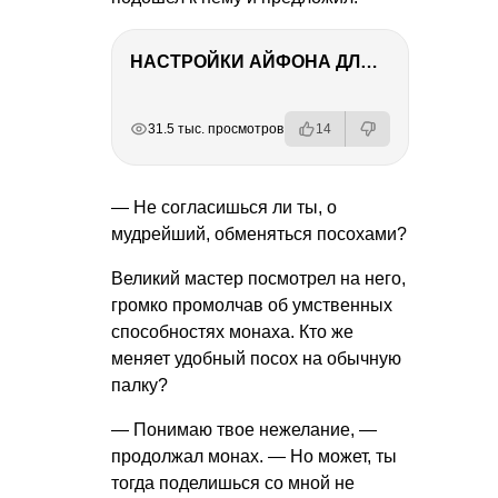
НАСТРОЙКИ АЙФОНА ДЛЯ ФОТО И ВИДЕО
РЕКЛАМА
РЕКЛАМА
РЕКЛАМА
РЕКЛАМА
31.5 тыс. просмотров
14
— Не согласишься ли ты, о
мудрейший, обменяться посохами?
Великий мастер посмотрел на него,
громко промолчав об умственных
способностях монаха. Кто же
меняет удобный посох на обычную
палку?
— Понимаю твое нежелание, —
продолжал монах. — Но может, ты
тогда поделишься со мной не