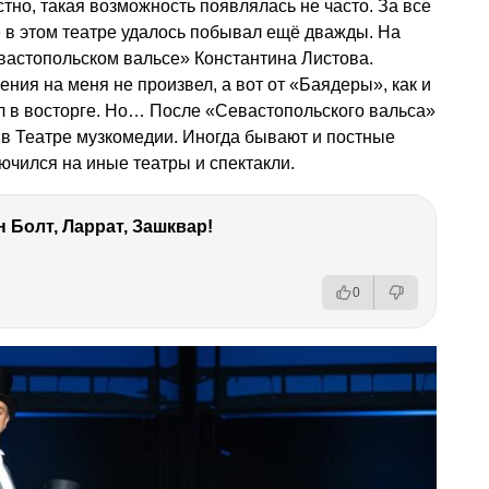
стно, такая возможность появлялась не часто. За все
не в этом театре удалось побывал ещё дважды. На
астопольском вальсе» Константина Листова.
ения на меня не произвел, а вот от «Баядеры», как и
л в восторге. Но… После «Севастопольского вальса»
в Театре музкомедии. Иногда бывают и постные
ючился на иные театры и спектакли.
 Болт, Ларрат, Зашквар!
0