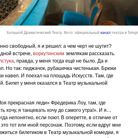
Большой Драматический Театр. Фото: официальный
канал
театра в Teleg
нно свободный, я и решил: а чем черт не шутит?
едной встрече,
воркутинским
землякам рассказать.
лстука
, правда, у меня тогда ещё не было. Да и
ел. Но так: пиджачок, рубашечка чистенькая. Брюки
ки навел. И поехал на площадь Искусств. Там, где
й. Билет у меня оказался в Театр музыкальной
Моя прекрасная леди» Фредерика Лоу, там, где
ь хочу, я танцевать хочу до самого утра!». И я…
гда непонятно, если поют. В оперетте, в отличие от
это тот или иной персонаж. Поэтому, если вдруг мне
житься билетиком в Театр музыкальной комедии, я