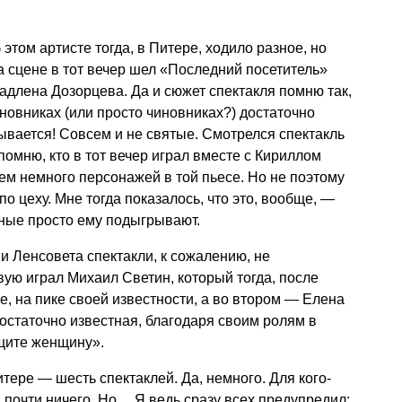
этом артисте тогда, в Питере, ходило разное, но
 сцене в тот вечер шел «Последний посетитель»
длена Дозорцева. Да и сюжет спектакля помню так,
иновниках (или просто чиновниках?) достаточно
зывается! Совсем и не святые. Смотрелся спектакль
омню, кто в тот вечер играл вместе с Кириллом
м немного персонажей в той пьесе. Но не поэтому
о цеху. Мне тогда показалось, что это, вообще, —
ьные просто ему подыгрывают.
и Ленсовета спектакли, к сожалению, не
вую играл Михаил Светин, который тогда, после
, на пике своей известности, а во втором — Елена
достаточно известная, благодаря своим ролям в
щите женщину».
тере — шесть спектаклей. Да, немного. Для кого-
 почти ничего. Но… Я ведь сразу всех предупредил: