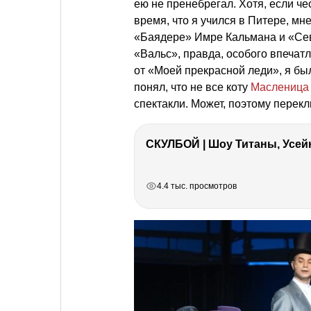
ею не пренебрегал. Хотя, если че
время, что я учился в Питере, м
«Баядере» Имре Кальмана и «Сев
«Вальс», правда, особого впечатл
от «Моей прекрасной леди», я бы
понял, что не все коту
Масленица
спектакли. Может, поэтому перекл
СКУЛБОЙ | Шоу Титаны, Усейн
РЕКЛАМА
РЕКЛАМА
РЕКЛАМА
РЕКЛАМА
РЕКЛАМА
4.4 тыс. просмотров