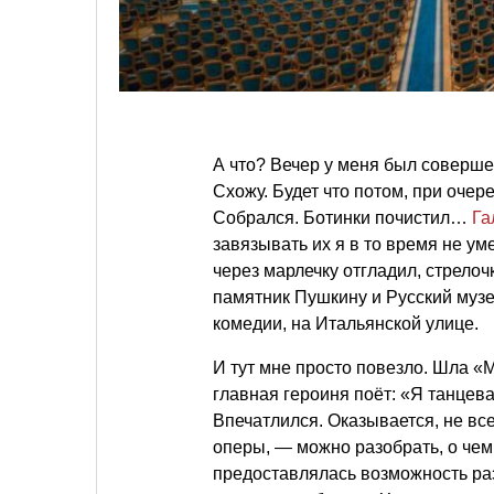
А что? Вечер у меня был соверше
Схожу. Будет что потом, при очер
Собрался. Ботинки почистил…
Га
завязывать их я в то время не ум
через марлечку отгладил, стрелоч
памятник Пушкину и Русский музе
комедии, на Итальянской улице.
И тут мне просто повезло. Шла «
главная героиня поёт: «Я танцеват
Впечатлился. Оказывается, не все
оперы, — можно разобрать, о чем 
предоставлялась возможность раз