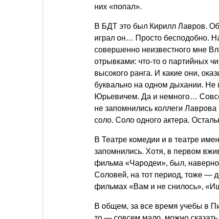
них «попал».
В БДТ это был Кирилл Лавров. Об 
играл он… Просто бесподобно. На
совершенно неизвестного мне Вла
отрывками: что-то о партийных ч
высокого ранга. И какие они, ока
буквально на одном дыхании. Не п
Юрьевичем. Да и немного… Совсе
не запомнились коллеги Лаврова п
соло. Соло одного актера. Остал
В Театре комедии и в театре имен
запомнились. Хотя, в первом вжи
фильма «Чародеи», был, наверное
Соловей, на тот период, тоже — 
фильмах «Вам и не снилось», «И
В общем, за все время учебы в Пи
то — совсем мало, можно сказать,