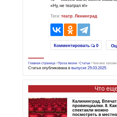
«Ну, не театрал я!»
Теги:
театр
,
Ленинград
Комментировать
0
Оц
Главная страница
/
Проза жизни
/
Статьи
/
Чем мне запомн
Статья опубликована в
выпуске 29.03.2025
Что еще
Калининград. Впеча
провинциалки. 8. Как
спектакли можно
посмотреть в местн