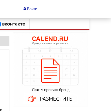
Войти
и.