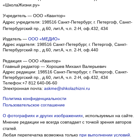
«ШколаЖизни.ру»
Учредитель — ООО «Квантор»
Адрес учредителя: 198516 Санкт-Петербург, г. Петергоф, Санкт-
Петербургский пр., д.60, лит.А, ч.п. 2-Н, оф.432, 434
Издатель —
ООО «МЕДИО»
Адрес издателя: 198516 Санкт-Петербург, г. Петергоф, Санкт-
Петербургский пр., д.60, лит.А, ч.п. 2-Н, оф.440
Редакция — ООО «Квантор»
Главный редактор — Хорошев Михаил Валерьевич
Адрес редакции:
198516
Санкт-Петербург, г. Петергоф
,
Санкт-
Петербургский пр., д.60, лит.А, ч.п. 2-Н, оф.432, 434
Телефон:
+7 812 640-06-60
Электронная почта:
askme@shkolazhizni.ru
Политика конфиденциальности
Пользовательское соглашение
О фотографиях и других изображениях
, используемых на сайте.
Мнение редакции не всегда совпадает с точкой зрения авторов
статей.
Любая перепечатка возможна только
при выполнении условий
.