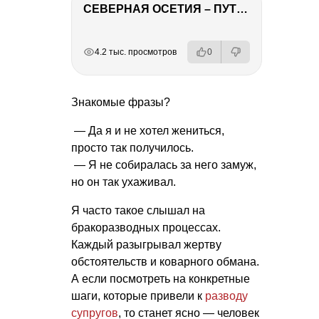
СЕВЕРНАЯ ОСЕТИЯ – ПУТЕШЕСТВИЕ НА КАВКАЗ часть 4
РЕКЛАМА
РЕКЛАМА
РЕКЛАМА
РЕКЛАМА
4.2 тыс. просмотров
0
Знакомые фразы?
— Да я и не хотел жениться,
просто так получилось.
— Я не собиралась за него замуж,
но он так ухаживал.
Я часто такое слышал на
бракоразводных процессах.
Каждый разыгрывал жертву
обстоятельств и коварного обмана.
А если посмотреть на конкретные
шаги, которые привели к
разводу
супругов
, то станет ясно — человек