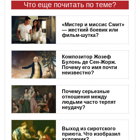
Что еще почитать по теме?
«Мистер и миссис Смит»
— жесткий боевик или
фильм-шутка?
Композитор Жозеф
Булонь де Сен-Жорж.
Почему его имя почти
неизвестно?
Почему серьезные
отношения между
людьми часто терпят
неудачу?
Выход из сиротского
приюта. Что изобразил
художник?